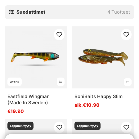
Suodattimet
4
Tuotteet
3 for 2
Eastfield Wingman
BoniBaits Happy Slim
(Made In Sweden)
alk.€10.90
€19.90
Loppuunmyyty
Loppuunmyyty