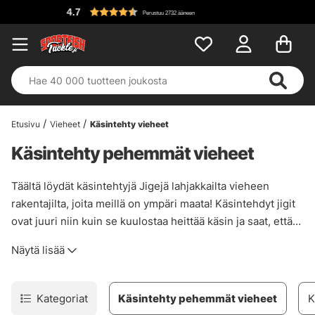
4.7
Perustuu 2732 ääneen
Etusivu
Vieheet
Käsintehty vieheet
Käsintehty pehemmät vieheet
Täältä löydät käsintehtyjä Jigejä lahjakkailta vieheen
rakentajilta, joita meillä on ympäri maata! Käsintehdyt jigit
ovat juuri niin kuin se kuulostaa heittää käsin ja saat, että
ylimääräinen tunne, kun kalastat käsintehtyjä jigejä!
Näytä lisää
Kategoriat
Käsintehty pehemmät vieheet
K