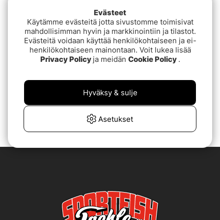
Evästeet
Käytämme evästeitä jotta sivustomme toimisivat
mahdollisimman hyvin ja markkinointiin ja tilastot.
Evästeitä voidaan käyttää henkilökohtaiseen ja ei-
henkilökohtaiseen mainontaan. Voit lukea lisää
Privacy Policy
ja meidän
Cookie Policy
.
BoniBaits Happy Hybrid
Boni Baits Mini Happy
8,5cm (Bulk)
Hyväksy & sulje
alk.€11.90
€1.40
Asetukset