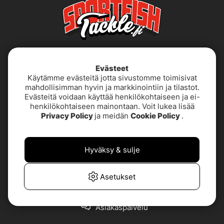
Evästeet
Käytämme evästeitä jotta sivustomme toimisivat
mahdollisimman hyvin ja markkinointiin ja tilastot.
Evästeitä voidaan käyttää henkilökohtaiseen ja ei-
henkilökohtaiseen mainontaan. Voit lukea lisää
Käyttöehdot
Saavutettavuusseloste
Privacy Policy
ja meidän
Cookie Policy
.
Tietoja meistä
Tietosuojakäytäntö
Hyväksy & sulje
TUOTETUKI &
UKK
YHTEYSTIEDOT
Asetukset
Asiakaspalvelu