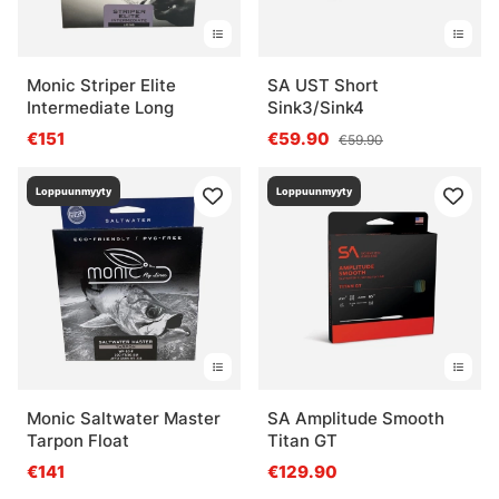
Monic Striper Elite
SA UST Short
Intermediate Long
Sink3/Sink4
€151
€59.90
€59.90
Loppuunmyyty
Loppuunmyyty
Monic Saltwater Master
SA Amplitude Smooth
Tarpon Float
Titan GT
€141
€129.90