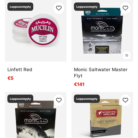
Loppuunmyyty
Loppuunmyyty
Linfett Red
Monic Saltwater Master
Flyt
€5
€141
Loppuunmyyty
Loppuunmyyty