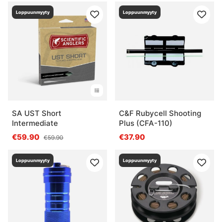
Loppuunmyyty
Loppuunmyyty
SA UST Short
C&F Rubycell Shooting
Intermediate
Plus (CFA-110)
€59.90
€37.90
€59.90
Loppuunmyyty
Loppuunmyyty