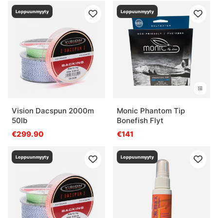
Loppuunmyyty
Loppuunmyyty
Vision Dacspun 2000m
Monic Phantom Tip
50lb
Bonefish Flyt
€299.90
€141
Loppuunmyyty
Loppuunmyyty