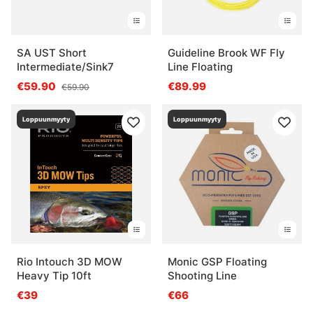
SA UST Short
Guideline Brook WF Fly
Intermediate/Sink7
Line Floating
€59.90
€89.99
€59.90
Loppuunmyyty
Loppuunmyyty
Rio Intouch 3D MOW
Monic GSP Floating
Heavy Tip 10ft
Shooting Line
€39
€66