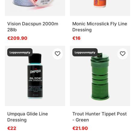
Vision Dacspun 2000m
Monic Microslick Fly Line
28lb
Dressing
€209.90
€16
Loppuunmyyty
Loppuunmyyty
Umpqua Glide Line
Trout Hunter Tippet Post
Dressing
- Green
€22
€21.90