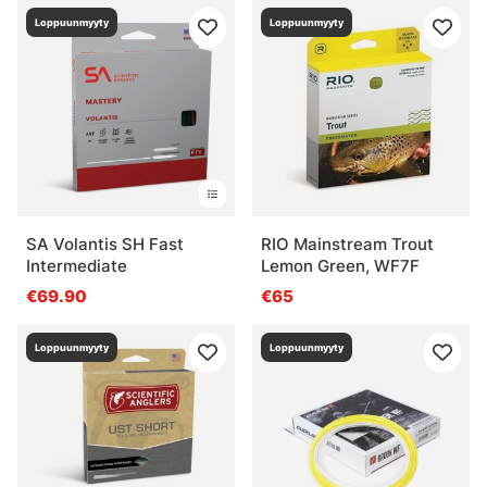
Loppuunmyyty
Loppuunmyyty
SA Volantis SH Fast
RIO Mainstream Trout
Intermediate
Lemon Green, WF7F
€69.90
€65
Loppuunmyyty
Loppuunmyyty