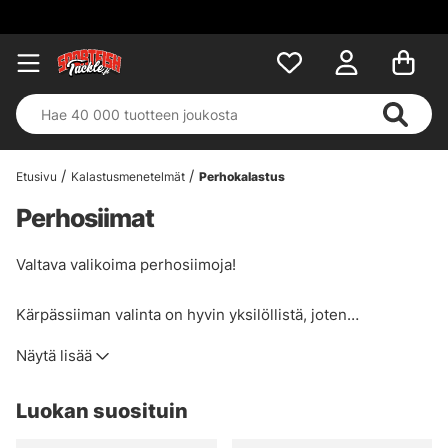
Etusivu
Kalastusmenetelmät
Perhokalastus
Perhosiimat
Valtava valikoima perhosiimoja!
Kärpässiiman valinta on hyvin yksilöllistä, joten
varastossamme on laaja valikoima perhosiimoja tunnetuilta
Näytä lisää
tuotemerkeiltä, kuten Vision, Guideline, RIO, Loop,
Scientific Angler ja muut. Jos tarvitset apua oikean
Luokan suosituin
perhosiiman valinnassa, ota rohkeasti yhteyttä, niin
autamme sinua.