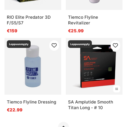
RIO Elite Predator 3D
Tiemco Flyline
F/S5/S7
Revitalizer
€159
€25.99
Loppuunmyyty
Loppuunmyyty
Tiemco Flyline Dressing
SA Amplutide Smooth
Titan Long - # 10
€22.99