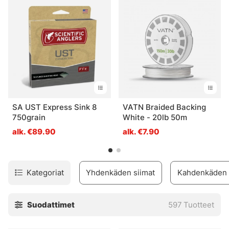
SA UST Express Sink 8
VATN Braided Backing
750grain
White - 20lb 50m
alk. €89.90
alk. €7.90
Kategoriat
Yhdenkäden siimat
Kahdenkäden 
Suodattimet
597
Tuotteet