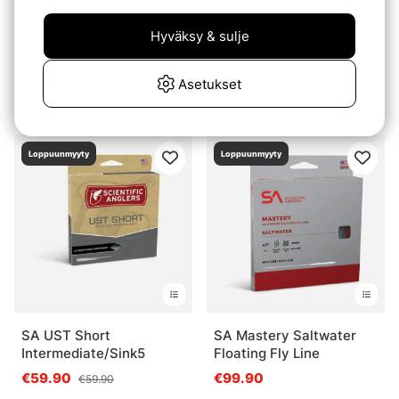
Hyväksy & sulje
Vision Dacspun 2000m
Line Grease Green
Asetukset
36lb
€5
€214.90
Loppuunmyyty
Loppuunmyyty
SA UST Short
SA Mastery Saltwater
Intermediate/Sink5
Floating Fly Line
€59.90
€99.90
€59.90