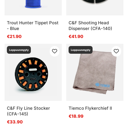
Trout Hunter Tippet Post
C&F Shooting Head
- Blue
Dispenser (CFA-140)
€21.90
€41.90
Loppuunmyyty
Loppuunmyyty
C&F Fly Line Stocker
Tiemco Flykerchief II
(CFA-145)
€18.99
€33.90