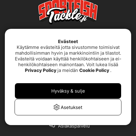
Evästeet
Käytämme evästeitä jotta sivustomme toimisivat
mahdollisimman hyvin ja markkinointiin ja tilastot.
Evästeitä voidaan käyttää henkilökohtaiseen ja ei-
henkilökohtaiseen mainontaan. Voit lukea lisää
Käyttöehdot
Saavutettavuusseloste
Privacy Policy
ja meidän
Cookie Policy
.
Tietoja meistä
Tietosuojakäytäntö
Hyväksy & sulje
TUOTETUKI &
UKK
YHTEYSTIEDOT
Asetukset
Asiakaspalvelu