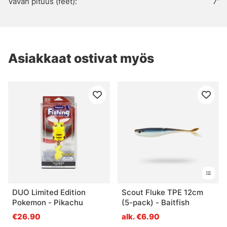
Vavan pituus (feet):
7'
Asiakkaat ostivat myös
DUO Limited Edition
Scout Fluke TPE 12cm
Pokemon - Pikachu
(5-pack) - Baitfish
€26.90
alk. €6.90