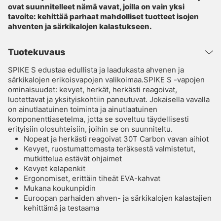
ovat suunnitelleet nämä vavat, joilla on vain yksi
tavoite: kehittää parhaat mahdolliset tuotteet isojen
ahventen ja särkikalojen kalastukseen.
Tuotekuvaus
SPIKE S edustaa edullista ja laadukasta ahvenen ja
särkikalojen erikoisvapojen valikoimaa.SPIKE S -vapojen
ominaisuudet: kevyet, herkät, herkästi reagoivat,
luotettavat ja yksityiskohtiin paneutuvat. Jokaisella vavalla
on ainutlaatuinen toiminta ja ainutlaatuinen
komponenttiasetelma, jotta se soveltuu täydellisesti
erityisiin olosuhteisiin, joihin se on suunniteltu.
Nopeat ja herkästi reagoivat 30T Carbon vavan aihiot
Kevyet, ruostumattomasta teräksestä valmistetut,
mutkittelua estävät ohjaimet
Kevyet kelapenkit
Ergonomiset, erittäin tiheät EVA-kahvat
Mukana koukunpidin
Euroopan parhaiden ahven- ja särkikalojen kalastajien
kehittämä ja testaama