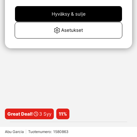
Hyväksy & sulje
Asetukset
Great Deal!
3 Syy
11%
Abu Garcia
|
Tuotenumero:
1580863