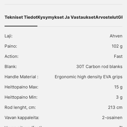
Tekniset Tiedot
Kysymykset Ja Vastaukset
Arvostelut
GPS
Laji:
Ahven
Paino:
102 g
Action:
Fast
Blank:
30T Carbon rod blanks
Handle Material :
Ergonomic high density EVA grips
Heittopaino Max:
15 g
Heittopaino Min:
3 g
Rod lenght, cm:
213 cm
Vavan kappaleita:
2-osainen