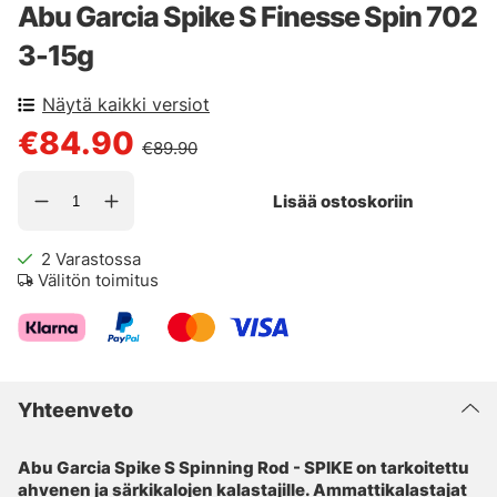
Abu Garcia Spike S Finesse Spin 702
3-15g
Näytä kaikki versiot
€84.90
€89.90
Lisää ostoskoriin
2
Varastossa
Välitön toimitus
Yhteenveto
Abu Garcia Spike S Spinning Rod - SPIKE on tarkoitettu
ahvenen ja särkikalojen kalastajille. Ammattikalastajat