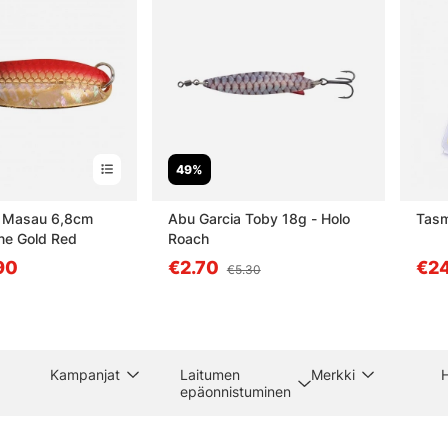
49%
 Masau 6,8cm
Abu Garcia Toby 18g - Holo
Tasm
ne Gold Red
Roach
.90
€2.70
€24
€5.30
Kampanjat
Laitumen
Merkki
H
epäonnistuminen