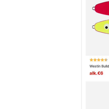
Arvio:
Westin Bull
alk.€6