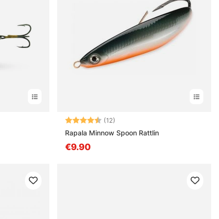
Arvio:
4.9 5:sta tähdestä
(12)
Rapala Minnow Spoon Rattlin
€9.90