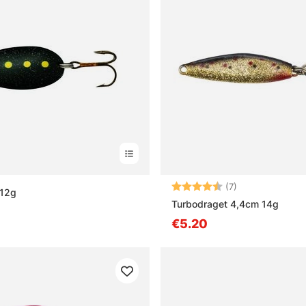
Arvio:
4.4 5:sta tähde
(7)
12g
Turbodraget 4,4cm 14g
€5.20