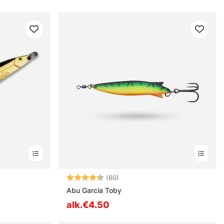
estä
Arvio:
4.7 5:sta tähdestä
(60)
Abu Garcia Toby
alk.€4.50