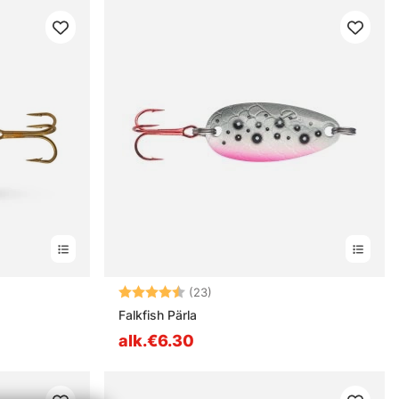
stä
Arvio:
4.5 5:sta tähdestä
(23)
Falkfish Pärla
alk.€6.30