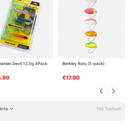
anian Devil 13,5g 4Pack
Berkley Roru (5-pack)
.90
€17.90
inta
160
Tuotteet