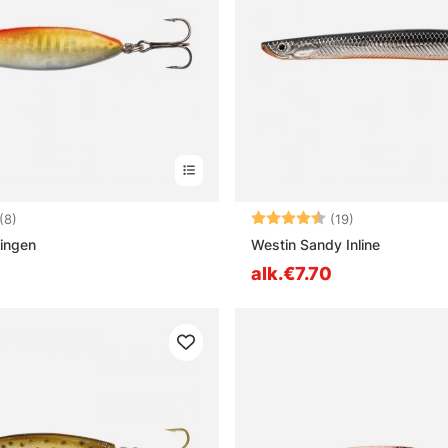
4.0 5:sta tähdestä
Arvio:
4.9 5:sta tähd
(8)
(19)
ingen
Westin Sandy Inline
alk.€7.70