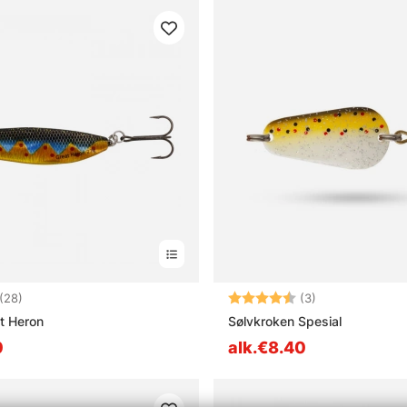
4.4 5:sta tähdestä
Arvio:
4.7 5:sta tähde
(28)
(3)
t Heron
Sølvkroken Spesial
0
alk.€8.40