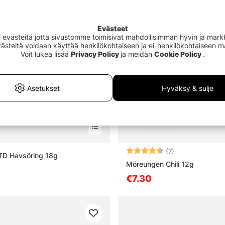
Evästeet
västeitä jotta sivustomme toimisivat mahdollisimman hyvin ja markki
Evästeitä voidaan käyttää henkilökohtaiseen ja ei-henkilökohtaiseen 
Voit lukea lisää
Privacy Policy
ja meidän
Cookie Policy
.
Asetukset
Hyväksy & sulje
Arvio:
4.6 5:sta tähde
(7)
TD Havsöring 18g
Möreungen Chili 12g
€7.30