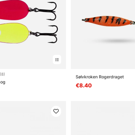
4.8 5:sta tähdestä
(8)
Sølvkroken Rogerdraget
dog
€8.40