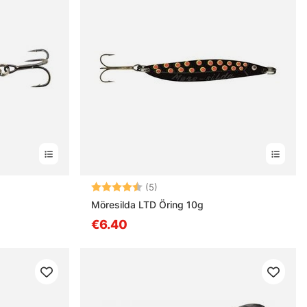
stä
Arvio:
4.4 5:sta tähdestä
(5)
Möresilda LTD Öring 10g
€6.40