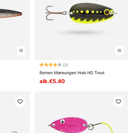
estä
Arvio:
4.0 5:sta tähdestä
(2)
Remen Møreungen Holo HD Trout
alk.€5.40