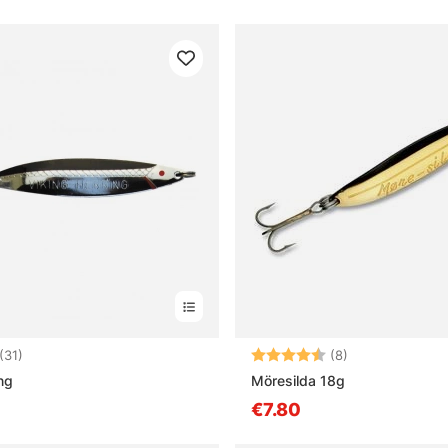
4.3 5:sta tähdestä
Arvio:
4.8 5:sta tähd
(31)
(8)
ng
Möresilda 18g
0
€7.80