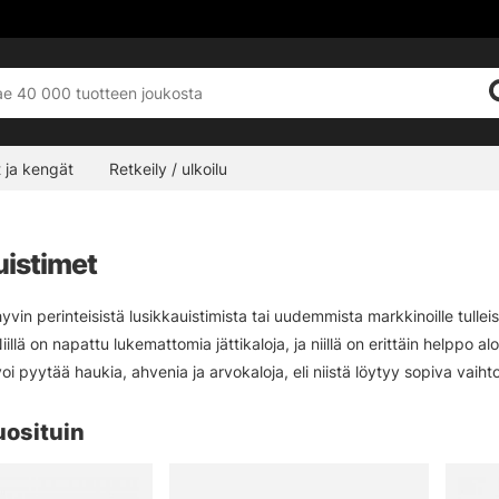
 ja kengät
Retkeily / ulkoilu
uistimet
hyvin perinteisistä lusikkauistimista tai uudemmista markkinoille tulle
illä on napattu lukemattomia jättikaloja, ja niillä on erittäin helppo aloi
 voi pyytää haukia, ahvenia ja arvokaloja, eli niistä löytyy sopiva vaihto
uosituin