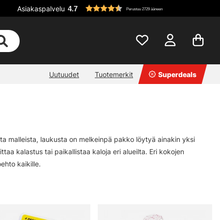
Asiakaspalvelu
4.7
Perustuu 2729 ääneen
Uutuudet
Tuotemerkit
Superdeals
ista malleista, laukusta on melkeinpä pakko löytyä ainakin yksi
ttaa kalastus tai paikallistaa kaloja eri alueilta. Eri kokojen
ehto kaikille.