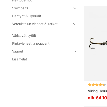
Heittoperhot
Swimbaits
Häntyrit & Hybridit
Vetouistelun vieheet & lusikat
Värisevät syötit
Pintavieheet ja popperit
Vaaput
Lisämelat
Arvio:
Viking Herri
alk.€4.1