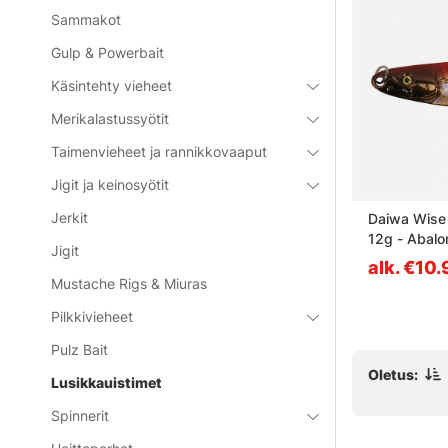
Sammakot
Gulp & Powerbait
Käsintehty vieheet
Merikalastussyötit
Taimenvieheet ja rannikkovaaput
Jigit ja keinosyötit
Jerkit
3,5g 4Pack
Berkley Roru (5-pack)
Daiwa Wise
12g - Abalo
Jigit
€17.90
alk. €10
Mustache Rigs & Miuras
Pilkkivieheet
Pulz Bait
Oletus:
Lusikkauistimet
Spinnerit