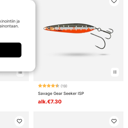
nointiin ja
mainontaan.
stä
Arvio:
4.6 5:sta tähdestä
(19)
Savage Gear Seeker ISP
alk.€7.30