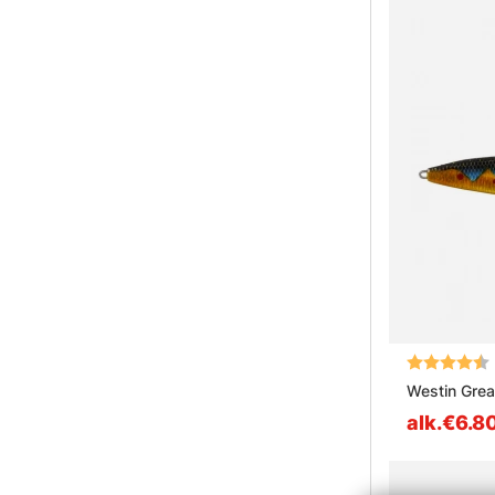
Arvio:
Westin Grea
alk.€6.8