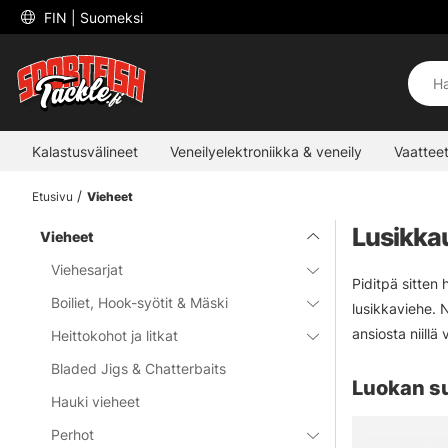
 FIN 
| Suomeksi
Kalastusvälineet
Veneilyelektroniikka & veneily
Vaatteet
Etusivu
Vieheet
Lusikka
Vieheet
Viehesarjat
Piditpä sitten 
Boiliet, Hook-syötit & Mäski
lusikkaviehe. Ni
ansiosta niillä
Heittokohot ja litkat
Bladed Jigs & Chatterbaits
Luokan s
Hauki vieheet
Perhot