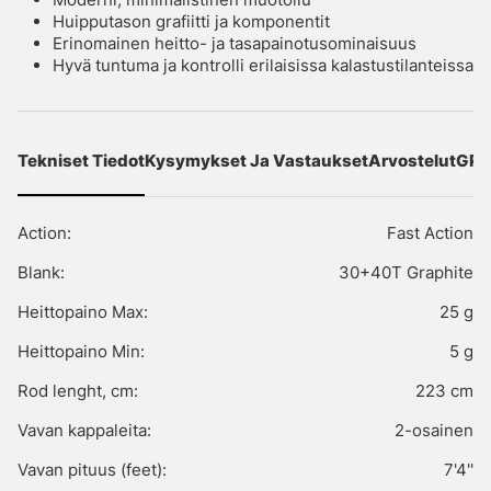
Huipputason grafiitti ja komponentit
Erinomainen heitto- ja tasapainotusominaisuus
Hyvä tuntuma ja kontrolli erilaisissa kalastustilanteissa
Tekniset Tiedot
Kysymykset Ja Vastaukset
Arvostelut
GPS
Action:
Fast Action
Blank:
30+40T Graphite
Heittopaino Max:
25 g
Heittopaino Min:
5 g
Rod lenght, cm:
223 cm
Vavan kappaleita:
2-osainen
Vavan pituus (feet):
7'4''