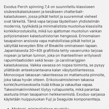
Exodus Perch spinning 7,4 on suunniteltu klassiseen
sisävesikalastukseen ja kesäiseen chatterbait-
kalastukseen, jossa pitkät heitot ja suuremmat vieheet
ovat tärkeitä. Tämä vapa tarjoaa täydellisen yhdistelmän
modernia, tyylikästä ja minimalistista muotoilua klassisilla
korkkikorostuksilla, mikä luo ajattoman muotoilun vankan
pohjoismaisen kalastushistorian hengessä. Erinomaisen
tasapainon ansiosta vapa mahdollistaa pitkät heitot ja
säilyttää keveyden Bite of Bleakille ominaiseen tapaan.
Japanilaisesta 30+40t grafiitista tehty vavanrunko tarjoaa
nopean ja tarkan tunnon, joka on ihanteellinen erityisesti
rapuimitaatioiden sekä texas- ja carolinariggien
kalastuksessa. Vaikka vavassa on nopea toiminta, se pysyy
yllättävän anteeksiantavana kalan väsytystilanteessa.
Monocoque takaosan rakenteessa on mattamusta pinnoite,
joka takaa hyvän otteen. Erikoisvalmisteinen takaosa
korkki/kumiseoksella lisää kitkaa ja vakauttaa vapaa.
Takesiimakiinnikkeet löytyy rullapuolelta, mikä parantaa
asetusta ilman tasapainon heikkenemistä. Exodus-sarjassa
käytetään huippuluokan Fuji ja Seaguide komponentteja.
Moderni, minimalistinen muotoilu