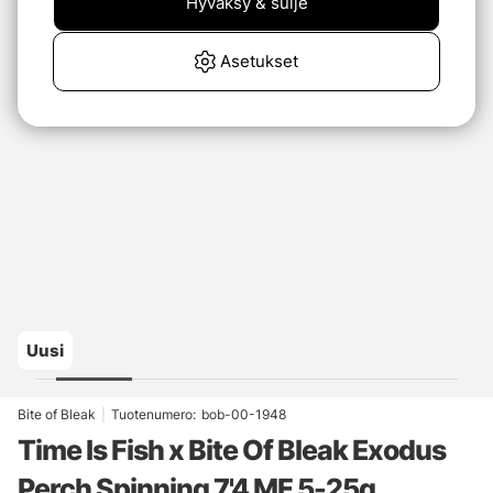
Hyväksy & sulje
Asetukset
Uusi
Bite of Bleak
|
Tuotenumero:
bob-00-1948
Time Is Fish x Bite Of Bleak Exodus
Perch Spinning 7'4 MF 5-25g