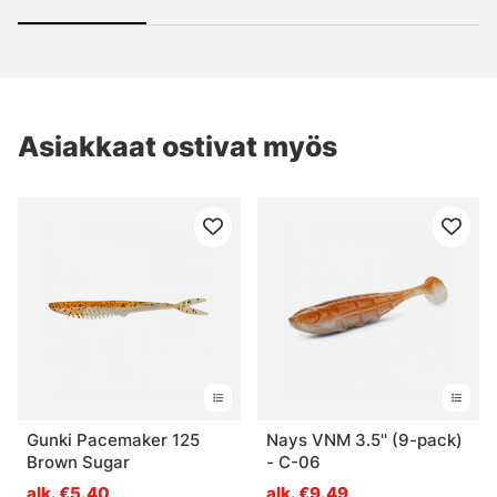
Asiakkaat ostivat myös
Gunki Pacemaker 125
Nays VNM 3.5'' (9-pack)
Brown Sugar
- C-06
alk. €5.40
alk. €9.49