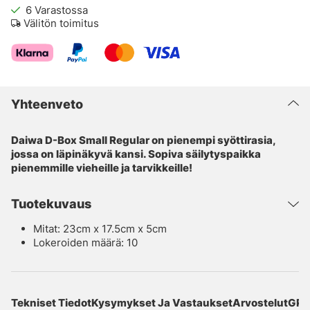
6
Varastossa
Välitön toimitus
Yhteenveto
Daiwa D-Box Small Regular on pienempi syöttirasia,
jossa on läpinäkyvä kansi. Sopiva säilytyspaikka
pienemmille vieheille ja tarvikkeille!
Tuotekuvaus
Mitat: 23cm x 17.5cm x 5cm
Lokeroiden määrä: 10
Tekniset Tiedot
Kysymykset Ja Vastaukset
Arvostelut
GPS