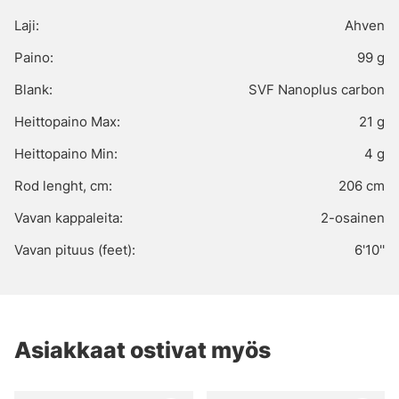
Laji:
Ahven
Paino:
99 g
Blank:
SVF Nanoplus carbon
Heittopaino Max:
21 g
Heittopaino Min:
4 g
Rod lenght, cm:
206 cm
Vavan kappaleita:
2-osainen
Vavan pituus (feet):
6'10''
Asiakkaat ostivat myös