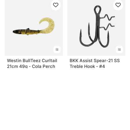
Westin BullTeez Curltail
BKK Assist Spear-21 SS
21cm 49g - Cola Perch
Treble Hook - #4
alk. €6.80
alk. €8.80
Sinua saattaisi kiinnostaa myös