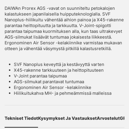
DAIWAn Prorex AGS -vavat on suunniteltu petokalojen
kalastukseen japanilaisella huipputeknologialla. SVF
Nanoplus-hiilikuitu vähentää aihion painoa ja X45-rakenne
parantaa heittopituutta ja tarkkuutta. V-Joint-spigotti
parantaa taipumaa kuormituksen alla, kun taas ultrakevyet
AGS-silmukat lisäävät tuntumaa jokaisesta liikkeestä.
Ergonominen Air Sensor -kelakiinnike varmistaa mukavan
otteen ja vähentää väsymystä pitkillä kalastusretkillä.
SVF Nanoplus keveyttä ja kestävyyttä varten
X45-rakenne tarkkuuteen ja heittopituuteen
V-Joint parantaa taipumaa
AGS-silmukat parantavat tuntumaa
Ergonominen Air Sensor -kelakiinnike
Hiilikuitukahva MH- ja pehmeämmissä malleissa
Tekniset Tiedot
Kysymykset Ja Vastaukset
Arvostelut
GPS