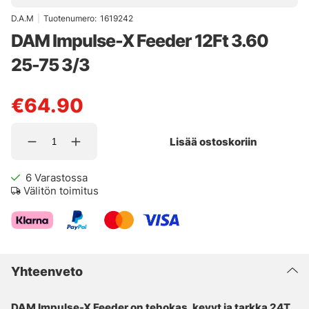
D.A.M
|
Tuotenumero:
1619242
DAM Impulse-X Feeder 12Ft 3.60
25-75 3/3
€64.90
Lisää ostoskoriin
6
Varastossa
Välitön toimitus
Yhteenveto
DAM Impulse-X Feeder on tehokas, kevyt ja tarkka 24T