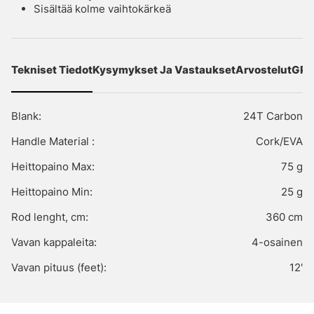
Sisältää kolme vaihtokärkeä
Tekniset Tiedot
Kysymykset Ja Vastaukset
Arvostelut
GPS
Blank:
24T Carbon
Handle Material :
Cork/EVA
Heittopaino Max:
75 g
Heittopaino Min:
25 g
Rod lenght, cm:
360 cm
Vavan kappaleita:
4-osainen
Vavan pituus (feet):
12'