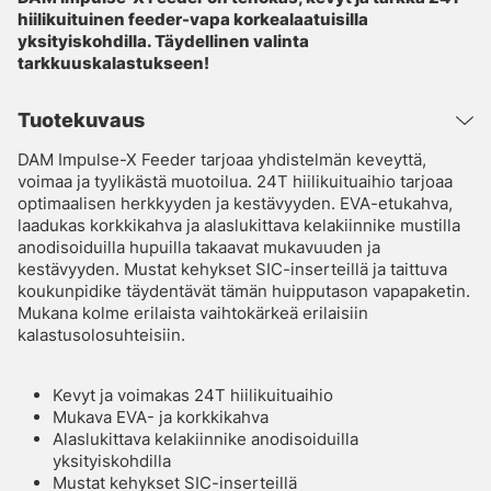
hiilikuituinen feeder-vapa korkealaatuisilla
yksityiskohdilla. Täydellinen valinta
tarkkuuskalastukseen!
Tuotekuvaus
DAM Impulse-X Feeder tarjoaa yhdistelmän keveyttä,
voimaa ja tyylikästä muotoilua. 24T hiilikuituaihio tarjoaa
optimaalisen herkkyyden ja kestävyyden. EVA-etukahva,
laadukas korkkikahva ja alaslukittava kelakiinnike mustilla
anodisoiduilla hupuilla takaavat mukavuuden ja
kestävyyden. Mustat kehykset SIC-inserteillä ja taittuva
koukunpidike täydentävät tämän huipputason vapapaketin.
Mukana kolme erilaista vaihtokärkeä erilaisiin
kalastusolosuhteisiin.
Kevyt ja voimakas 24T hiilikuituaihio
Mukava EVA- ja korkkikahva
Alaslukittava kelakiinnike anodisoiduilla
yksityiskohdilla
Mustat kehykset SIC-inserteillä