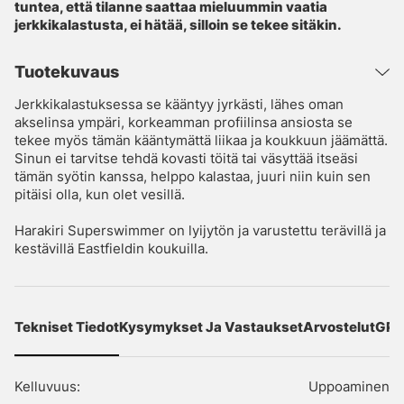
tuntea, että tilanne saattaa mieluummin vaatia
jerkkikalastusta, ei hätää, silloin se tekee sitäkin.
Tuotekuvaus
Jerkkikalastuksessa se kääntyy jyrkästi, lähes oman
akselinsa ympäri, korkeamman profiilinsa ansiosta se
tekee myös tämän kääntymättä liikaa ja koukkuun jäämättä.
Sinun ei tarvitse tehdä kovasti töitä tai väsyttää itseäsi
tämän syötin kanssa, helppo kalastaa, juuri niin kuin sen
pitäisi olla, kun olet vesillä.
Harakiri Superswimmer on lyijytön ja varustettu terävillä ja
kestävillä Eastfieldin koukuilla.
Tekniset Tiedot
Kysymykset Ja Vastaukset
Arvostelut
GPS
Kelluvuus:
Uppoaminen