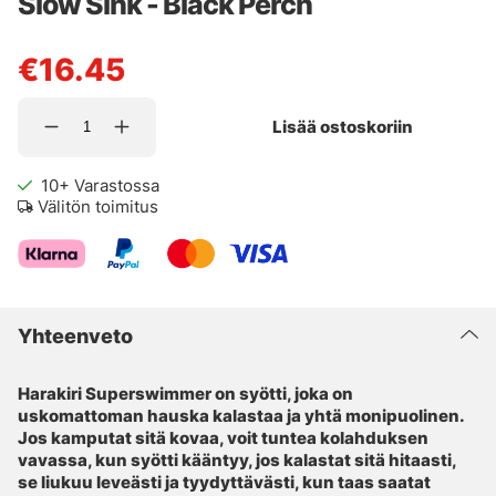
Slow Sink - Black Perch
€16.45
Lisää ostoskoriin
10+
Varastossa
Välitön toimitus
Yhteenveto
Harakiri Superswimmer on syötti, joka on
uskomattoman hauska kalastaa ja yhtä monipuolinen.
Jos kamputat sitä kovaa, voit tuntea kolahduksen
vavassa, kun syötti kääntyy, jos kalastat sitä hitaasti,
se liukuu leveästi ja tyydyttävästi, kun taas saatat