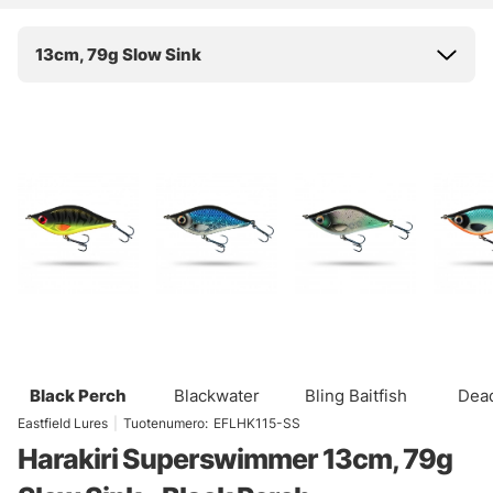
13cm, 79g Slow Sink
Black Perch
Blackwater
Bling Baitfish
Dea
Her
Eastfield Lures
|
Tuotenumero:
EFLHK115-SS
Harakiri Superswimmer 13cm, 79g