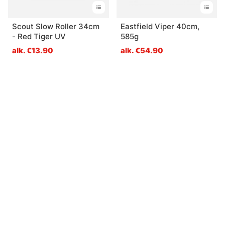
Scout Slow Roller 34cm
Eastfield Viper 40cm,
- Red Tiger UV
585g
alk. €13.90
alk. €54.90
Sinua saattaisi kiinnostaa myös
Closeout sale!