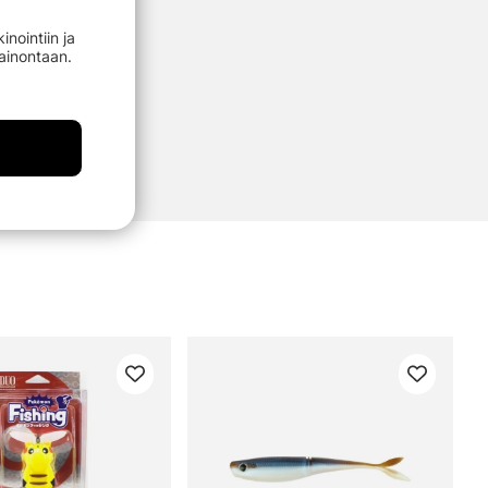
nointiin ja
mainontaan.