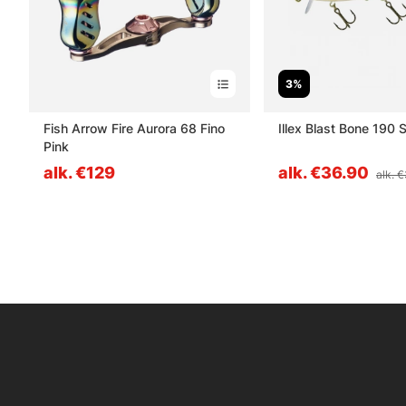
3%
Fish Arrow Fire Aurora 68 Fino
Illex Blast Bone 190 
Pink
alk. €129
alk. €36.90
alk. 