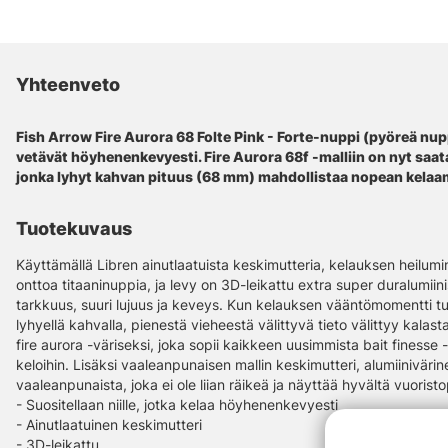
Yhteenveto
Fish Arrow Fire Aurora 68 Folte Pink - Forte-nuppi (pyöreä nuppi
vetävät höyhenenkevyesti. Fire Aurora 68f -malliin on nyt saa
jonka lyhyt kahvan pituus (68 mm) mahdollistaa nopean kela
Tuotekuvaus
Käyttämällä Libren ainutlaatuista keskimutteria, kelauksen heilumi
onttoa titaaninuppia, ja levy on 3D-leikattu extra super duralumiin
tarkkuus, suuri lujuus ja keveys. Kun kelauksen vääntömomentti tu
lyhyellä kahvalla, pienestä vieheestä välittyvä tieto välittyy kalasta
fire aurora -väriseksi, joka sopii kaikkeen uusimmista bait finesse
keloihin. Lisäksi vaaleanpunaisen mallin keskimutteri, alumiinivär
vaaleanpunaista, joka ei ole liian räikeä ja näyttää hyvältä vuorist
- Suositellaan niille, jotka kelaa höyhenenkevyesti
- Ainutlaatuinen keskimutteri
- 3D-leikattu