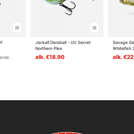
SF
Jackall Deraball - UV Secret
Savage Ge
Northern Pike
Whitefish
Brown Cha
alk. €18.90
alk. €2
€37.90