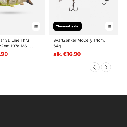
Closeout sale!
ar 3D Line Thru
SvartZonker McCelly 14cm,
 22cm 107g MS -
64g
rtreuse
2.90
alk. €16.90