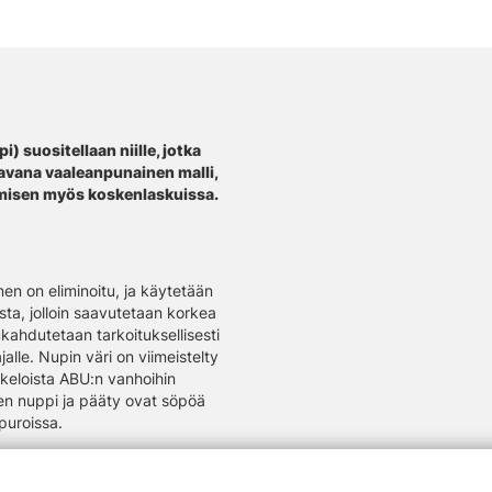
) suositellaan niille, jotka
tavana vaaleanpunainen malli,
amisen myös koskenlaskuissa.
nen on eliminoitu, ja käytetään
ista, jolloin saavutetaan korkea
kahdutetaan tarkoituksellisesti
jalle. Nupin väri on viimeistelty
 -keloista ABU:n vanhoihin
inen nuppi ja pääty ovat söpöä
opuroissa.