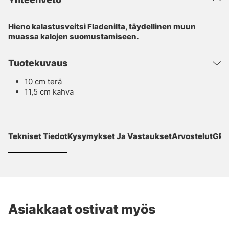
Hieno kalastusveitsi Fladenilta, täydellinen muun
muassa kalojen suomustamiseen.
Tuotekuvaus
10 cm terä
11,5 cm kahva
Tekniset Tiedot
Kysymykset Ja Vastaukset
Arvostelut
GPS
Asiakkaat ostivat myös