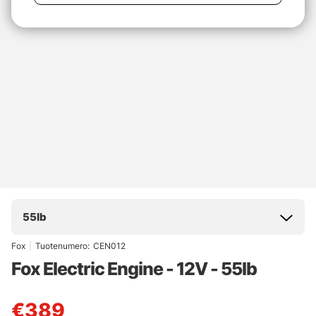
55lb
Fox
|
Tuotenumero:
CEN012
Fox Electric Engine - 12V - 55lb
€389