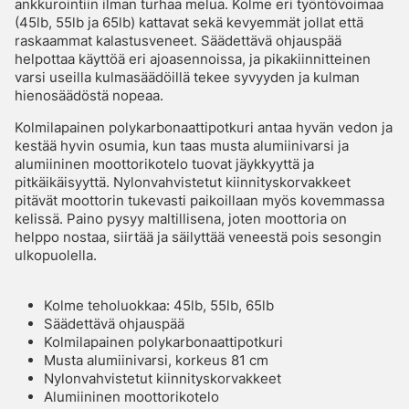
ankkurointiin ilman turhaa melua. Kolme eri työntövoimaa
(45lb, 55lb ja 65lb) kattavat sekä kevyemmät jollat että
raskaammat kalastusveneet. Säädettävä ohjauspää
helpottaa käyttöä eri ajoasennoissa, ja pikakiinnitteinen
varsi useilla kulmasäädöillä tekee syvyyden ja kulman
hienosäädöstä nopeaa.
Kolmilapainen polykarbonaattipotkuri antaa hyvän vedon ja
kestää hyvin osumia, kun taas musta alumiinivarsi ja
alumiininen moottorikotelo tuovat jäykkyyttä ja
pitkäikäisyyttä. Nylonvahvistetut kiinnityskorvakkeet
pitävät moottorin tukevasti paikoillaan myös kovemmassa
kelissä. Paino pysyy maltillisena, joten moottoria on
helppo nostaa, siirtää ja säilyttää veneestä pois sesongin
ulkopuolella.
Kolme teholuokkaa: 45lb, 55lb, 65lb
Säädettävä ohjauspää
Kolmilapainen polykarbonaattipotkuri
Musta alumiinivarsi, korkeus 81 cm
Nylonvahvistetut kiinnityskorvakkeet
Alumiininen moottorikotelo