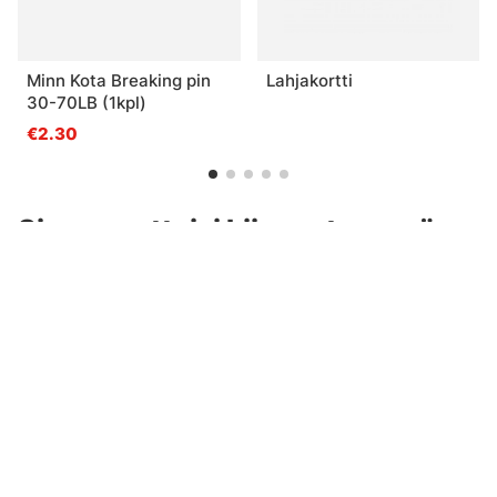
Minn Kota Breaking pin
Lahjakortti
30-70LB (1kpl)
€2.30
Sinua saattaisi kiinnostaa myös