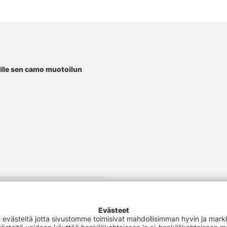
oille sen camo muotoilun
Evästeet
västeitä jotta sivustomme toimisivat mahdollisimman hyvin ja markki