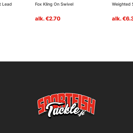
t Lead
Fox Kling On Swivel
Weighted 
alk. €2.70
alk. €6.