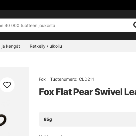
 ja kengät
Retkeily / ulkoilu
Fox
|
Tuotenumero:
CLD211
Fox Flat Pear Swivel Le
85g