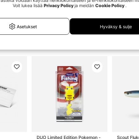
Evästeitä voidaan käyttää henkilökohtaiseen ja ei-henkilökohtaiseen 
Voit lukea lisää
Privacy Policy
ja meidän
Cookie Policy
.
Asetukset
Hyväksy & sulje
DUO Limited Edition Pokemon -
Scout Flu