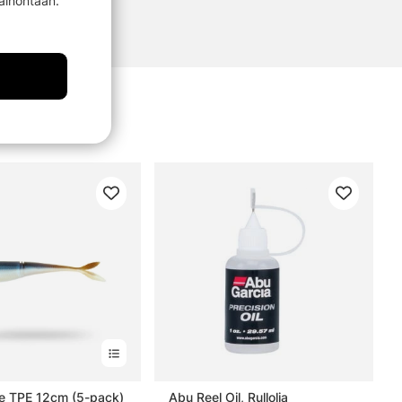
mainontaan.
ke TPE 12cm (5-pack)
Abu Reel Oil, Rullolja