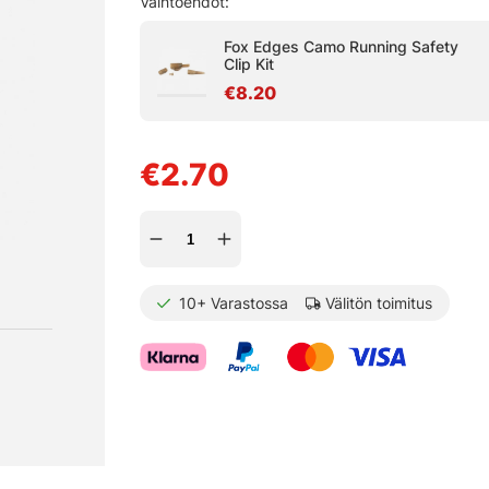
Vaihtoehdot:
Fox Edges Camo Running Safety
Clip Kit
€8.20
€2.70
10+
Varastossa
Välitön toimitus