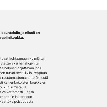
losuhteisiin, ja niissä on
arabiinikoukku.
outuvat kohtaamaan kylmiä tai
äytettäväksi hanskojen tai
tä helposti ohjattavan jopa
en turvallisesti liiviin, reppuun
esta ruostumattomasta teräksestä
sesti kaikenkokoisten koukkujen
oukun silmistä, ja
t vaivattomasti. Tässä
mpaktiin laitteeseen -
i käyttökelpoisuudesta