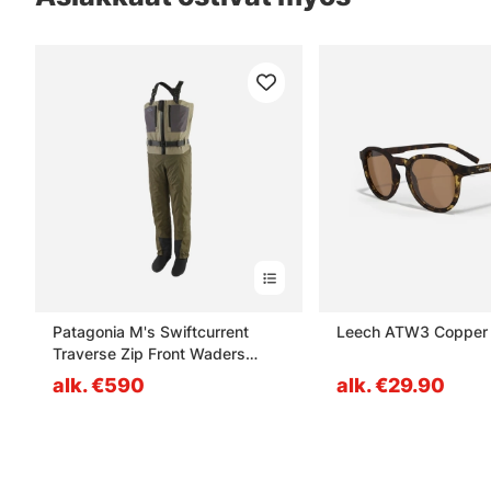
Patagonia M's Swiftcurrent
Leech ATW3 Copper
Traverse Zip Front Waders
River Rock Green - LRM
alk. €590
alk. €29.90