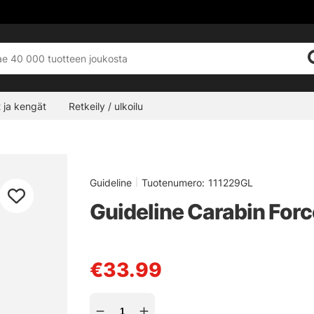
 ja kengät
Retkeily / ulkoilu
Guideline
|
Tuotenumero:
111229GL
Guideline Carabin Forc
€33.99