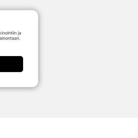
nointiin ja
mainontaan.