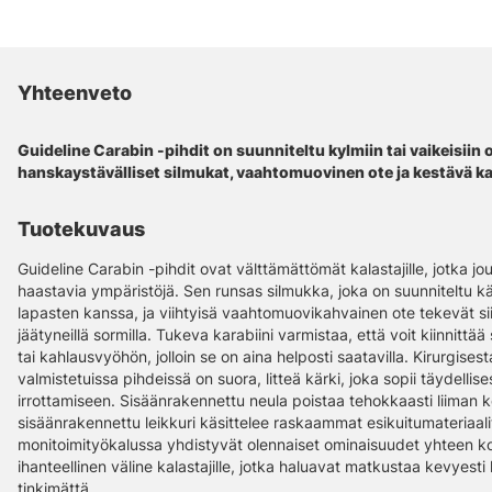
Yhteenveto
Guideline Carabin -pihdit on suunniteltu kylmiin tai vaikeisiin o
hanskaystävälliset silmukat, vaahtomuovinen ote ja kestävä k
Tuotekuvaus
Guideline Carabin -pihdit ovat välttämättömät kalastajille, jotka j
haastavia ympäristöjä. Sen runsas silmukka, joka on suunniteltu k
lapasten kanssa, ja viihtyisä vaahtomuovikahvainen ote tekevät sii
jäätyneillä sormilla. Tukeva karabiini varmistaa, että voit kiinnittää s
tai kahlausvyöhön, jolloin se on aina helposti saatavilla. Kirurgis
valmistetuissa pihdeissä on suora, litteä kärki, joka sopii täydelli
irrottamiseen. Sisäänrakennettu neula poistaa tehokkaasti liiman k
sisäänrakennettu leikkuri käsittelee raskaammat esikuitumateriaali
monitoimityökalussa yhdistyvät olennaiset ominaisuudet yhteen ko
ihanteellinen väline kalastajille, jotka haluavat matkustaa kevyest
tinkimättä.