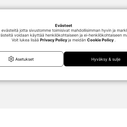
Evästeet
västeitä jotta sivustomme toimisivat mahdollisimman hyvin ja markki
en
Evästeitä voidaan käyttää henkilökohtaiseen ja ei-henkilökohtaiseen 
Voit lukea lisää
Privacy Policy
ja meidän
Cookie Policy
.
Asetukset
Hyväksy & sulje
viin ympäristöihin