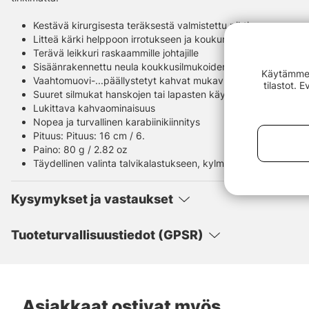
Kestävä kirurgisesta teräksestä valmistettu pihti
Litteä kärki helppoon irrotukseen ja koukun irrottamiseen
Terävä leikkuri raskaammille johtajille
Sisäänrakennettu neula koukkusilmukoiden puhdistamiseen
Käytämme e
Vaahtomuovi-...päällystetyt kahvat mukavuutta ja pitoa vart
tilastot. 
Suuret silmukat hanskojen tai lapasten käyttöä varten
Lukittava kahvaominaisuus
Nopea ja turvallinen karabiinikiinnitys
Pituus: Pituus: 16 cm / 6.
Paino: 80 g / 2.82 oz
Täydellinen valinta talvikalastukseen, kylmään säähän ja vaati
Kysymykset ja vastaukset
Tuoteturvallisuustiedot (GPSR)
Asiakkaat ostivat myös