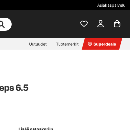
Asiakaspalvelu
Uutuudet
Tuotemerkit
Superdeals
eps 6.5
Lisää ostoskoriin