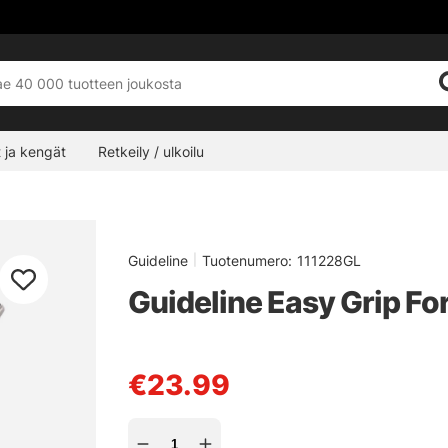
 ja kengät
Retkeily / ulkoilu
Guideline
|
Tuotenumero:
111228GL
Guideline Easy Grip Fo
€23.99