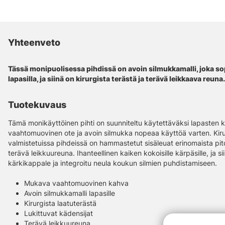
Yhteenveto
Tässä monipuolisessa pihdissä on avoin silmukkamalli, joka sop
lapasilla, ja siinä on kirurgista terästä ja terävä leikkaava reuna.
Tuotekuvaus
Tämä monikäyttöinen pihti on suunniteltu käytettäväksi lapasten k
vaahtomuovinen ote ja avoin silmukka nopeaa käyttöä varten. Kiru
valmistetuissa pihdeissä on hammastetut sisäleuat erinomaista pito
terävä leikkuureuna. Ihanteellinen kaiken kokoisille kärpäsille, ja 
kärkikappale ja integroitu neula koukun silmien puhdistamiseen.
Mukava vaahtomuovinen kahva
Avoin silmukkamalli lapasille
Kirurgista laatuterästä
Lukittuvat kädensijat
Terävä leikkuureuna