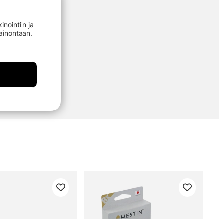
nointiin ja
mainontaan.