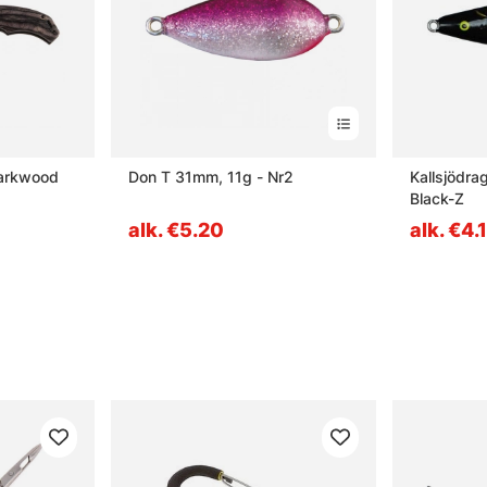
Darkwood
Don T 31mm, 11g - Nr2
Kallsjödra
Black-Z
alk. €5.20
alk. €4.