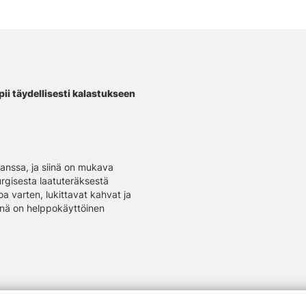
ii täydellisesti kalastukseen
anssa, ja siinä on mukava
rgisesta laatuteräksestä
a varten, lukittavat kahvat ja
siinä on helppokäyttöinen