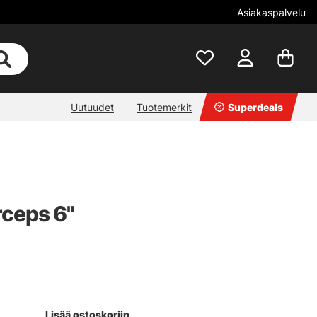
Asiakaspalvelu
Uutuudet
Tuotemerkit
Superdeals
rceps 6"
Lisää ostoskoriin