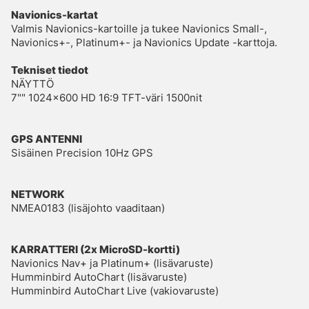
Navionics-kartat
Valmis Navionics-kartoille ja tukee Navionics Small-,
Navionics+-, Platinum+- ja Navionics Update -karttoja.
Tekniset tiedot
NÄYTTÖ
7"" 1024×600 HD 16:9 TFT-väri 1500nit
GPS ANTENNI
Sisäinen Precision 10Hz GPS
NETWORK
NMEA0183 (lisäjohto vaaditaan)
KARRATTERI (2x MicroSD-kortti)
Navionics Nav+ ja Platinum+ (lisävaruste)
Humminbird AutoChart (lisävaruste)
Humminbird AutoChart Live (vakiovaruste)