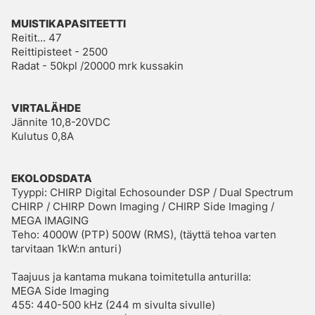
MUISTIKAPASITEETTI
Reitit... 47
Reittipisteet - 2500
Radat - 50kpl /20000 mrk kussakin
VIRTALÄHDE
Jännite 10,8-20VDC
Kulutus 0,8A
EKOLODSDATA
Tyyppi: CHIRP Digital Echosounder DSP / Dual Spectrum
CHIRP / CHIRP Down Imaging / CHIRP Side Imaging /
MEGA IMAGING
Teho: 4000W (PTP) 500W (RMS), (täyttä tehoa varten
tarvitaan 1kW:n anturi)
Taajuus ja kantama mukana toimitetulla anturilla:
MEGA Side Imaging
455: 440-500 kHz (244 m sivulta sivulle)