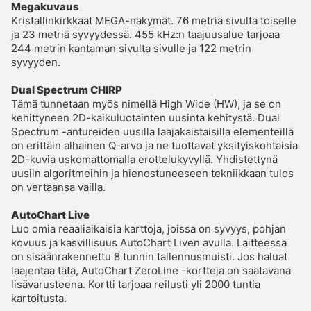
Megakuvaus
Kristallinkirkkaat MEGA-näkymät. 76 metriä sivulta toiselle
ja 23 metriä syvyydessä. 455 kHz:n taajuusalue tarjoaa
244 metrin kantaman sivulta sivulle ja 122 metrin
syvyyden.
Dual Spectrum CHIRP
Tämä tunnetaan myös nimellä High Wide (HW), ja se on
kehittyneen 2D-kaikuluotainten uusinta kehitystä. Dual
Spectrum -antureiden uusilla laajakaistaisilla elementeillä
on erittäin alhainen Q-arvo ja ne tuottavat yksityiskohtaisia
2D-kuvia uskomattomalla erottelukyvyllä. Yhdistettynä
uusiin algoritmeihin ja hienostuneeseen tekniikkaan tulos
on vertaansa vailla.
AutoChart Live
Luo omia reaaliaikaisia karttoja, joissa on syvyys, pohjan
kovuus ja kasvillisuus AutoChart Liven avulla. Laitteessa
on sisäänrakennettu 8 tunnin tallennusmuisti. Jos haluat
laajentaa tätä, AutoChart ZeroLine -kortteja on saatavana
lisävarusteena. Kortti tarjoaa reilusti yli 2000 tuntia
kartoitusta.