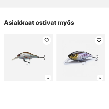
Asiakkaat ostivat myös
Savage Gear Gravity
Nays CRNK 50 SR - S-06
Crank MR 5,8cm, 9g
Floating
alk. €9.10
alk. €17.99