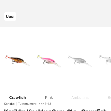
Uusi
Crawfish
Pink
Ambulans
B
Karikko
|
Tuotenumero:
KKN8-13