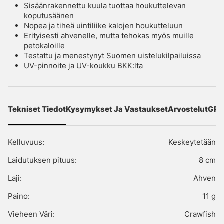
Sisäänrakennettu kuula tuottaa houkuttelevan
koputusäänen
Nopea ja tiheä uintiliike kalojen houkutteluun
Erityisesti ahvenelle, mutta tehokas myös muille
petokaloille
Testattu ja menestynyt Suomen uistelukilpailuissa
UV-pinnoite ja UV-koukku BKK:lta
Tekniset Tiedot
Kysymykset Ja Vastaukset
Arvostelut
GPS
Kelluvuus:
Keskeytetään
Laidutuksen pituus:
8 cm
Laji:
Ahven
Paino:
11 g
Vieheen Väri:
Crawfish