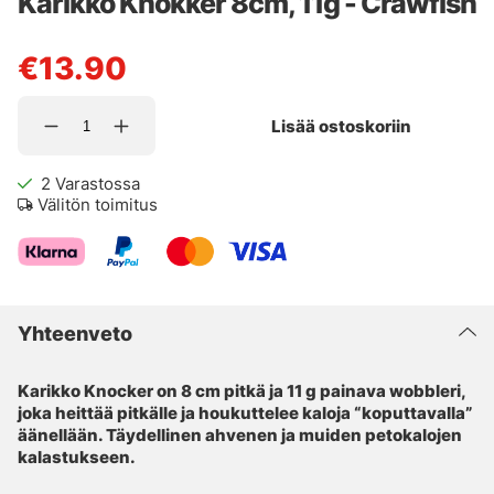
Karikko Knokker 8cm, 11g - Crawfish
€13.90
Lisää ostoskoriin
2
Varastossa
Välitön toimitus
Yhteenveto
Karikko Knocker on 8 cm pitkä ja 11 g painava wobbleri,
joka heittää pitkälle ja houkuttelee kaloja “koputtavalla”
äänellään. Täydellinen ahvenen ja muiden petokalojen
kalastukseen.