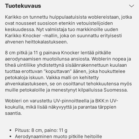
Tuotekuvaus
Karikko on tunnettu huippulaatuisista woblereistaan, jotka
ovat nousseet suosioon etenkin vetouistelijoiden
keskuudessa. Nyt valmistaja tuo markkinoille uuden
Karikko Knocker -mallin, joka on suunnattu erityisesti
ahvenen heittokalastukseen.
8 cm pitkä ja 11 g painava Knocker lentää pitkälle
aerodynaamisen muotoilunsa ansiosta. Woblerin nopea ja
tiheä uintiliike yhdistettynä sisäänrakennettuun kuulaan
tuottaa erottuvan “koputtavan” äänen, joka houkuttelee
petokaloja iskuun. Vaikka malli on kehitetty
ahvenkalastukseen, se on osoittanut tehokkuutensa myös
muille petokaloille ja menestynyt kilpailuissa Suomessa.
Wobleri on varustettu UV-pinnoitteella ja BKK:n UV-
koukulla, mikä lisää näkyvyyttä ja parantaa tärppien
saantia.
Pituus: 8 cm, paino: 11 g
Aerodynaaminen muoto pitkille heitoille