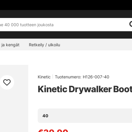
 ja kengät
Retkeily / ulkoilu
Kinetic
|
Tuotenumero:
H126-007-40
Kinetic Drywalker Boot 
40