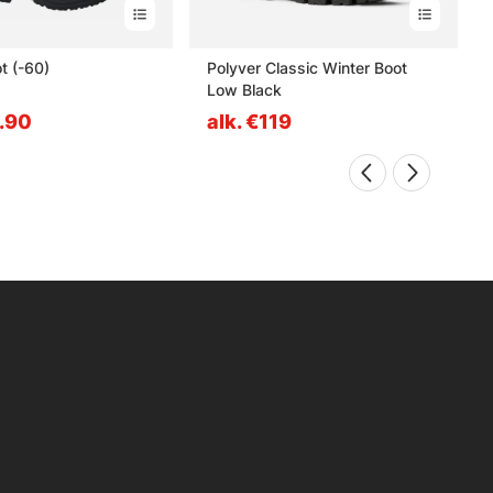
 Boot (-60)
Polyver Classic Winter Boot
Low Black
9.90
alk. €119