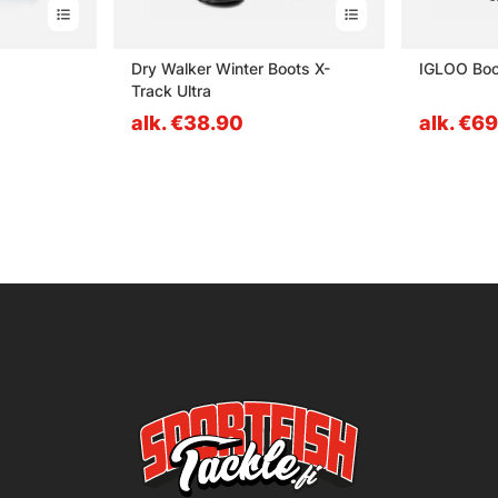
Dry Walker Winter Boots X-
IGLOO
Track Ultra
alk. €38.90
alk. €6