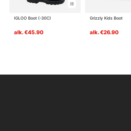
IGLOO Boot (-30C)
Grizzly Kids Boot
alk. €45.90
alk. €26.90