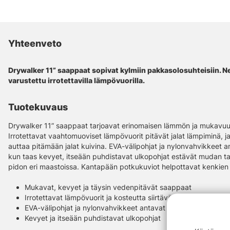
Yhteenveto
Drywalker 11” saappaat sopivat kylmiin pakkasolosuhteisiin. Ne
varustettu irrotettavilla lämpövuorilla.
Tuotekuvaus
Drywalker 11” saappaat tarjoavat erinomaisen lämmön ja mukavuuden
Irrotettavat vaahtomuoviset lämpövuorit pitävät jalat lämpiminä, ja
auttaa pitämään jalat kuivina. EVA-välipohjat ja nylonvahvikkeet 
kun taas kevyet, itseään puhdistavat ulkopohjat estävät mudan t
pidon eri maastoissa. Kantapään potkukuviot helpottavat kenkien 
Mukavat, kevyet ja täysin vedenpitävät saappaat
Irrotettavat lämpövuorit ja kosteutta siirtävä sisävuori
EVA-välipohjat ja nylonvahvikkeet antavat lisätukea
Kevyet ja itseään puhdistavat ulkopohjat