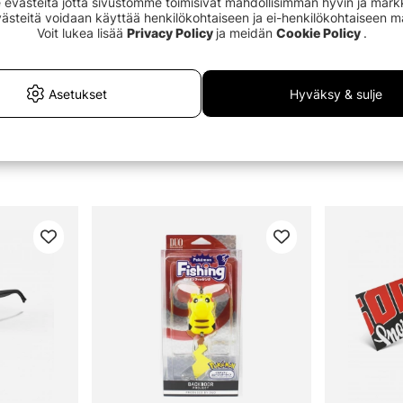
västeitä jotta sivustomme toimisivat mahdollisimman hyvin ja markki
Evästeitä voidaan käyttää henkilökohtaiseen ja ei-henkilökohtaiseen 
Voit lukea lisää
Privacy Policy
ja meidän
Cookie Policy
.
Asetukset
Hyväksy & sulje