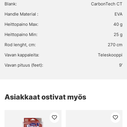
Blank:
CarbonTech CT
Handle Material :
EVA
Heittopaino Max:
40 g
Heittopaino Min:
25 g
Rod lenght, cm:
270 cm
Vavan kappaleita:
Teleskooppi
Vavan pituus (feet):
9'
Asiakkaat ostivat myös