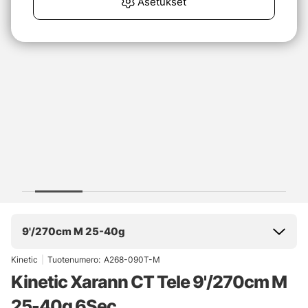
Asetukset
9'/270cm M 25-40g
Kinetic
|
Tuotenumero:
A268-090T-M
Kinetic Xarann CT Tele 9'/270cm M
25-40g 6Sec