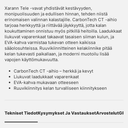
Xarann Tele -vavat yhdistävät kestävyyden,
monipuolisuuden ja edullisen hinnan, tehden niistä
erinomaisen valinnan kalastajille. CarbonTech CT -aihio
tarjoaa herkkyyttä ja riittävää jäykkyyttä, jotta kalan
koukuttaminen onnistuu myös pitkillä heitoilla. Laadukkaat
liukuvat vaparenkaat takaavat tasaisen siiman kulun, ja
EVA-kahva varmistaa tukevan otteen kaikissa
sääolosuhteissa. Ruuvikiinnitteinen kelakiinnike pitää
kelan tukevasti paikallaan, ja moderni muotoilu lisää
vapojen käyttömukavuutta.
CarbonTech CT -aihio – herkkä ja kevyt
Liukuvat laadukkaat vaparenkaat
EVA-kahva mukavaan otteeseen
Ruuvikiinnitys kelan turvalliseen kiinnitykseen
Tekniset Tiedot
Kysymykset Ja Vastaukset
Arvostelut
GPS