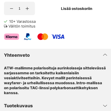
Lisää ostoskoriin
10+
Varastossa
Välitön toimitus
Yhteenveto
ATW-mallimme polarisoituja aurinkolaseja sittelevässä
sarjassamme on tarkoitettu kaikenlaisiin
vesiaktiviteetteihin. Kevyet mallit perinteisessä
wayfarer- ja urheilullisessa muodossa. Intro-mallissa
on polarisoitu TAC-linssi polykarbonaattikehyksen
kanssa.
Tuotekuvaus