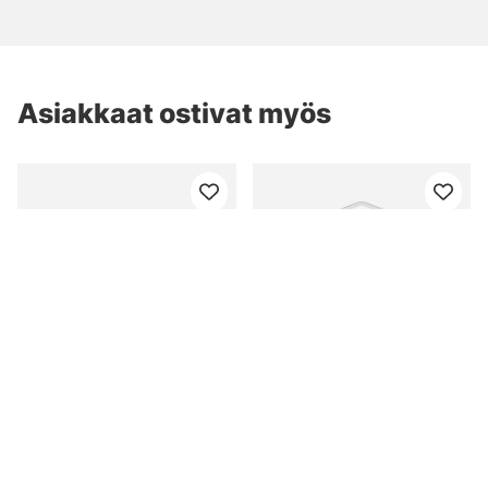
Asiakkaat ostivat myös
CWC PRO UV Orange
Korum Limitless Low
Stinger, SS 100lb Giant
Stretch Feeder Line
Tandem 3/0
0,26mm
alk. €9.90
alk. €6.40