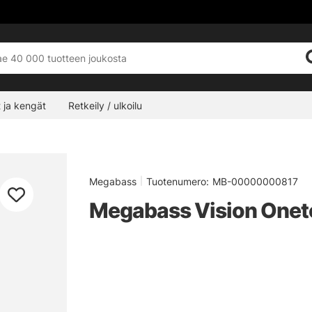
 ja kengät
Retkeily / ulkoilu
Megabass
|
Tuotenumero:
MB-00000000817
Megabass Vision Onete