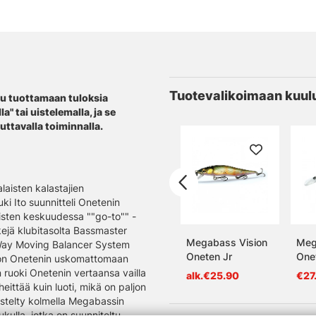
Tuotevalikoimaan kuul
tu tuottamaan tuloksia
la" tai uistelemalla, ja se
uttavalla toiminnalla.
laisten kalastajien
ki Ito suunnitteli Onetenin
laisten keskuudessa ""go-to"" -
kkejä klubitasolta Bassmaster
Megabass Vision
Meg
ti-Way Moving Balancer System
Oneten Jr
One
ision Onetenin uskomattomaan
 ruoki Onetenin vertaansa vailla
alk.€25.90
€27
eittää kuin luoti, mikä on paljon
istelty kolmella Megabassin
lla, jotka on suunniteltu