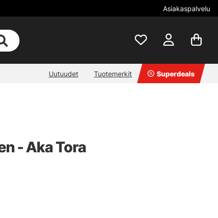
Asiakaspalvelu
Uutuudet
Tuotemerkit
Superdeals
n - Aka Tora