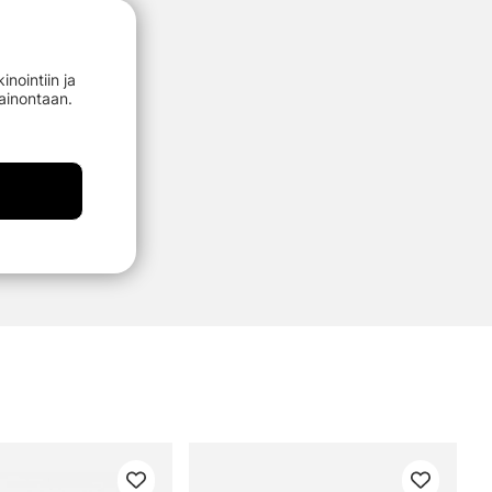
nointiin ja
mainontaan.