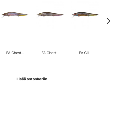
FA Ghost
FA Ghost
FA Gill
FA K
Kawamutsu
Wakasagi
Lisää ostoskoriin