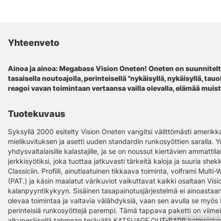
Yhteenveto
Ainoa ja ainoa: Megabass Vision Oneten! Oneten on suunnitel
tasaisella noutoajolla, perinteisellä "nykäisyllä, nykäisyllä, tauol
reagoi vavan toimintaan vertaansa vailla olevalla, elämää muist
Tuotekuvaus
Syksyllä 2000 esitelty Vision Oneten vangitsi välittömästi amerikka
mielikuvituksen ja asetti uuden standardin runkosyöttien saralla. Yu
yhdysvaltalaisille kalastajille, ja se on noussut kiertävien ammatti
jerkkisyötiksi, joka tuottaa jatkuvasti tärkeitä kaloja ja suuria she
Classiciin. Profiili, ainutlaatuinen tikkaava toiminta, volframi Mul
(PAT.) ja käsin maalatut värikuviot vaikuttavat kaikki osaltaan V
kalanpyyntikykyyn. Sisäinen tasapainotusjärjestelmä ei ainoastaan
olevaa toimintaa ja valtavia välähdyksiä, vaan sen avulla se myös h
perinteisiä runkosyöttejä parempi. Tämä tappava paketti on viime
alkuperäisellä tahmean terävällä KATSUAGE OUT-BARB kolmoiskouku