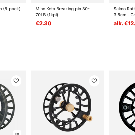
m (5-pack)
Minn Kota Breaking pin 30-
Salmo Ratt
70LB (1kpl)
3.5cm - C
€2.30
alk. €12