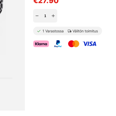
€27.90
1
Varastossa
Välitön toimitus