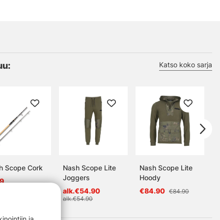
uu:
Katso koko sarja
h Scope Cork
Nash Scope Lite
Nash Scope Lite
Joggers
Hoody
L
9
S
alk.€54.90
€84.90
€84.90
alk.€54.90
nointiin ja