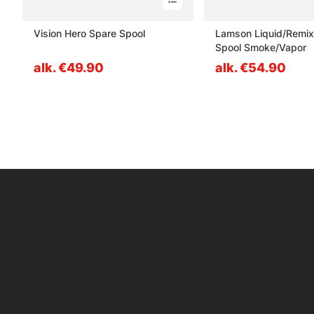
Vision Hero Spare Spool
Lamson Liquid/Remix
Spool Smoke/Vapor
alk. €49.90
alk. €54.90