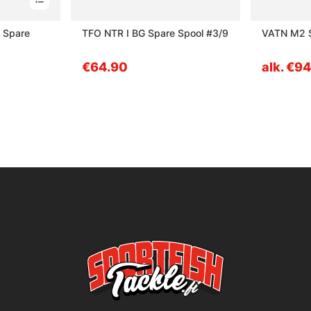
 Spare
TFO NTR I BG Spare Spool #3/9
VATN M2 S
€64.90
alk. €9