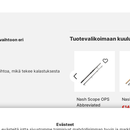
Tuotevalikoimaan kuul
vaihtoon eri
aihtoa, mikä tekee kalastuksesta
Nash Scope OPS
Nas
Abbreviated
€14
€259
Evästeet
västeitä jotta sivustomme toimisivat mahdollisimman hyvin ja markki