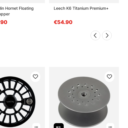
lin Hornet Floating
Leech K6 Titanium Premium+
opper
.90
€54.90
9%