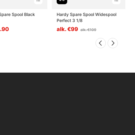
pare Spool Black
Hardy Spare Spool Widespool
Perfect 3 1/8
4.90
alk. €99
alk. €109