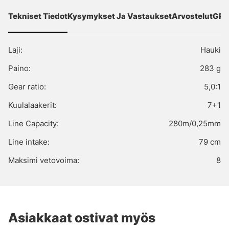
Tekniset Tiedot
Kysymykset Ja Vastaukset
Arvostelut
GPS
Laji:
Hauki
Paino:
283 g
Gear ratio:
5,0:1
Kuulalaakerit:
7+1
Line Capacity:
280m/0,25mm
Line intake:
79 cm
Maksimi vetovoima:
8
Asiakkaat ostivat myös