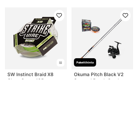
Pakettihinta
SW Instinct Braid X8
Okuma Pitch Black V2
Gloss Green 135m
Sensual Perch Combo
alk. €14.90
€109
Sinua saattaisi kiinnostaa myös