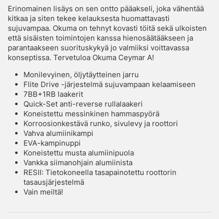
Erinomainen lisäys on sen ontto pääakseli, joka vähentää
kitkaa ja siten tekee kelauksesta huomattavasti
sujuvampaa. Okuma on tehnyt kovasti töitä sekä ulkoisten
että sisäisten toimintojen kanssa hienosäätääkseen ja
parantaakseen suorituskykyä jo valmiiksi voittavassa
konseptissa. Tervetuloa Okuma Ceymar A!
Monilevyinen, öljytäytteinen jarru
Flite Drive -järjestelmä sujuvampaan kelaamiseen
7BB+1RB laakerit
Quick-Set anti-reverse rullalaakeri
Koneistettu messinkinen hammaspyörä
Korroosionkestävä runko, sivulevy ja roottori
Vahva alumiinikampi
EVA-kampinuppi
Koneistettu musta alumiinipuola
Vankka siimanohjain alumiinista
RESII: Tietokoneella tasapainotettu roottorin
tasausjärjestelmä
Vain meiltä!