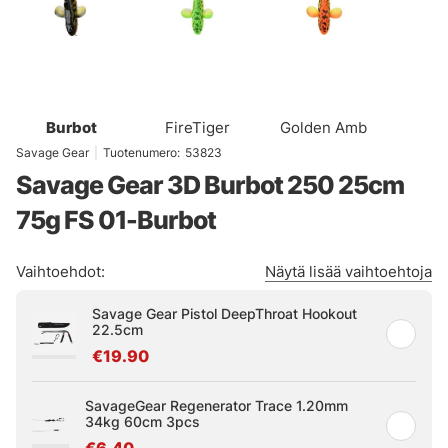
Burbot
FireTiger
Golden Amb
Savage Gear
|
Tuotenumero:
53823
Savage Gear 3D Burbot 250 25cm
75g FS 01-Burbot
Vaihtoehdot:
Näytä lisää vaihtoehtoja
Savage Gear Pistol DeepThroat Hookout
22.5cm
€19.90
SavageGear Regenerator Trace 1.20mm
34kg 60cm 3pcs
€6.40