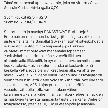
Tämä on nopeasti uppoava versio, joka on viritetty Savage
Gearsin Carbon49-langalla 0,70mm
36cm koukut #2/0 + #2/0
50cm koukut #4/0 + #4/0
Suuret hauet ja muskyt RAKASTAVAT Burbotteja !
Erinomaisen realistinen burbot jäljitelmä, jota voi kalastaa
uistelemalla tai heittämällä! 3D-skannatut yksityiskohdat ja
uskomaton uintitoiminta huijaavat jopa kaikkein
vaihtelevimmat petokalat menemään tappamaan!
Yksityiskohtaiset rintakehän sivuevät liikkuvat
ailahtelevalla liikkeellä, ja pyrstöaallot ovat samalla super
houkuttelevia – aivan kuten murska ui keskeytettynä
keskellä vettä, jopa pieni viikset leuan alla, värähtelee
mikroliikkeellä, kun viehe liukuu veden läpi. Sisävaljaat on
suunniteltu niin, että viehe voidaan kiinnittää joko line thru
-kalastukseen, ABS-linjan putkella tai kiinteällä klipsin
vapautuslaitteella, jotta varmistetaan vähemmän
kalanmenetyksiä ja vähemmän vahinkoa vieheelle haukien
ja muskyjen terävistä hampaista taistelun aikana. Viehe on
tasapainossa, joten se ui, liukuu eteenpäin ja alaspäin