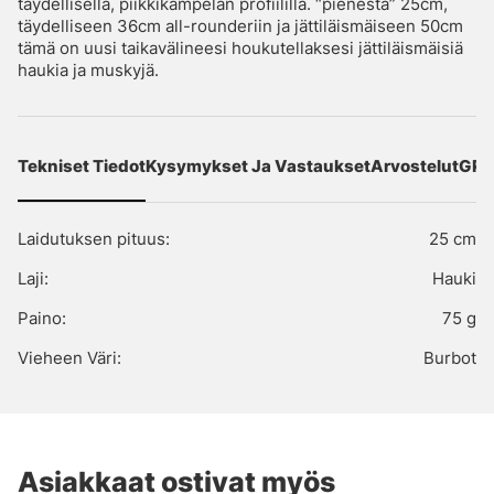
täydellisellä, piikkikampelan profiililla. “pienestä” 25cm,
täydelliseen 36cm all-rounderiin ja jättiläismäiseen 50cm
tämä on uusi taikavälineesi houkutellaksesi jättiläismäisiä
haukia ja muskyjä.
Tekniset Tiedot
Kysymykset Ja Vastaukset
Arvostelut
GPS
Laidutuksen pituus:
25 cm
Laji:
Hauki
Paino:
75 g
Vieheen Väri:
Burbot
Asiakkaat ostivat myös