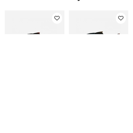
Savage Gear 4D Line
Savage Gear 4D Line
Thru Roach SS 18cm,
Thru Roach MS 18cm,
80g
86g
alk. €14.90
alk. €14.90
alk. €16.90
alk. €16.90
Sinua saattaisi kiinnostaa myös