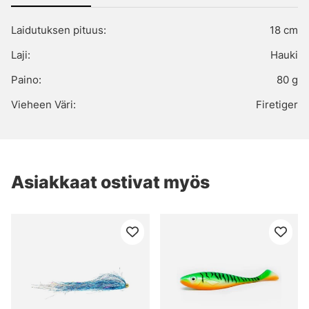
Laidutuksen pituus:
18 cm
Laji:
Hauki
Paino:
80 g
Vieheen Väri:
Firetiger
Asiakkaat ostivat myös