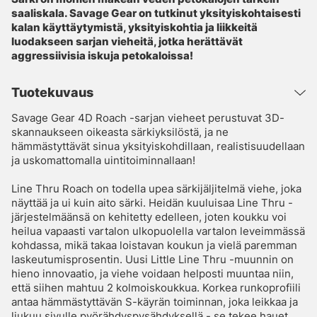
saaliskala. Savage Gear on tutkinut yksityiskohtaisesti
kalan käyttäytymistä, yksityiskohtia ja liikkeitä
luodakseen sarjan vieheitä, jotka herättävät
aggressiivisia iskuja petokaloissa!
Tuotekuvaus
Savage Gear 4D Roach -sarjan vieheet perustuvat 3D-
skannaukseen oikeasta särkiyksilöstä, ja ne
hämmästyttävät sinua yksityiskohdillaan, realistisuudellaan
ja uskomattomalla uintitoiminnallaan!
Line Thru Roach on todella upea särkijäljitelmä viehe, joka
näyttää ja ui kuin aito särki. Heidän kuuluisaa Line Thru -
järjestelmäänsä on kehitetty edelleen, joten koukku voi
heilua vapaasti vartalon ulkopuolella vartalon leveimmässä
kohdassa, mikä takaa loistavan koukun ja vielä paremman
laskeutumisprosentin. Uusi Little Line Thru -muunnin on
hieno innovaatio, ja viehe voidaan helposti muuntaa niin,
että siihen mahtuu 2 kolmoiskoukkua. Korkea runkoprofiili
antaa hämmästyttävän S-käyrän toiminnan, joka leikkaa ja
liukuu sivulle pyörähdyspysähdyksellä - se tekee hauet