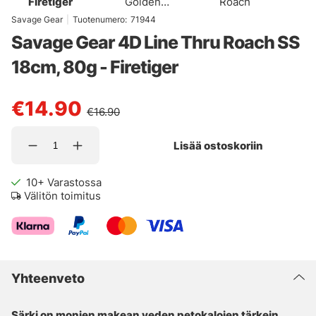
Firetiger
Golden
Roach
Ambulance
Savage Gear
|
Tuotenumero:
71944
Savage Gear 4D Line Thru Roach SS
18cm, 80g - Firetiger
€14.90
€16.90
Lisää ostoskoriin
10+
Varastossa
Välitön toimitus
Yhteenveto
Särki on monien makean veden petokalojen tärkein