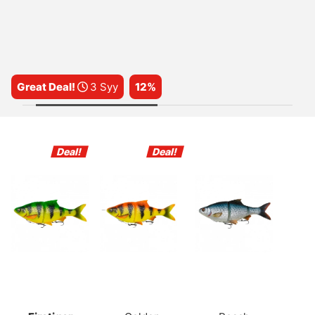
Great Deal!
3 Syy
12%