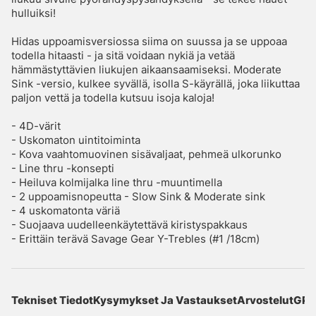
hulluiksi!
Hidas uppoamisversiossa siima on suussa ja se uppoaa
todella hitaasti - ja sitä voidaan nykiä ja vetää
hämmästyttävien liukujen aikaansaamiseksi. Moderate
Sink -versio, kulkee syvällä, isolla S-käyrällä, joka liikuttaa
paljon vettä ja todella kutsuu isoja kaloja!
- 4D-värit
- Uskomaton uintitoiminta
- Kova vaahtomuovinen sisävaljaat, pehmeä ulkorunko
- Line thru -konsepti
- Heiluva kolmijalka line thru -muuntimella
- 2 uppoamisnopeutta - Slow Sink & Moderate sink
- 4 uskomatonta väriä
- Suojaava uudelleenkäytettävä kiristyspakkaus
- Erittäin terävä Savage Gear Y-Trebles (#1 /18cm)
Tekniset Tiedot
Kysymykset Ja Vastaukset
Arvostelut
GPS