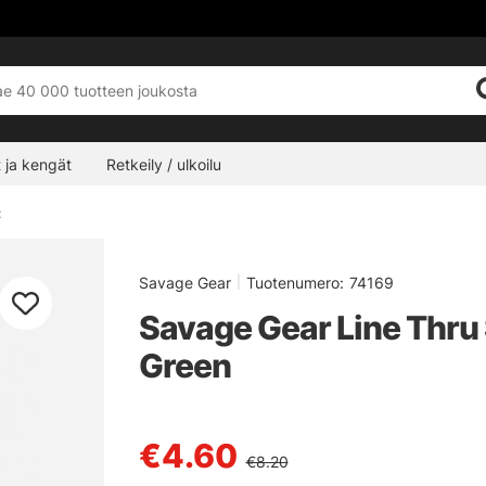
 ja kengät
Retkeily / ulkoilu
t
Savage Gear
|
Tuotenumero:
74169
Savage Gear Line Thru 
Green
€4.60
€8.20