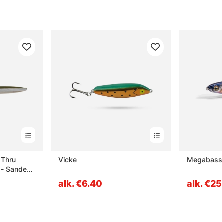
 Thru
Vicke
Megabass
 - Sandeel
alk. €6.40
alk. €2