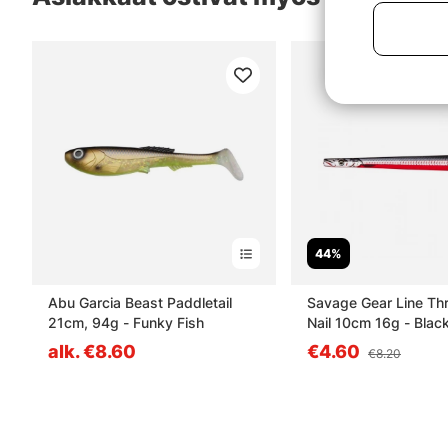
44%
Abu Garcia Beast Paddletail
Savage Gear Line Th
21cm, 94g - Funky Fish
Nail 10cm 16g - Blac
alk. €8.60
€4.60
€8.20