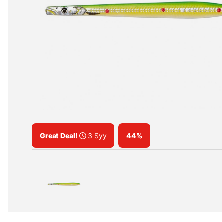
Great Deal!
3 Syy
44%