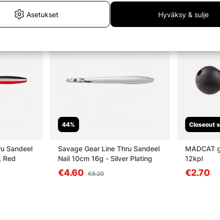
Asetukset
Hyväksy & sulje
44%
Closeout s
ru Sandeel
Savage Gear Line Thru Sandeel
MADCAT gu
k Red
Nail 10cm 16g - Silver Plating
12kpl
€4.60
€2.70
€8.20