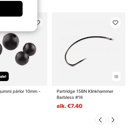
ale!
mmi pärlor 10mm -
Partridge 15BN Klinkhammer
Barbless #16
alk. €7.40