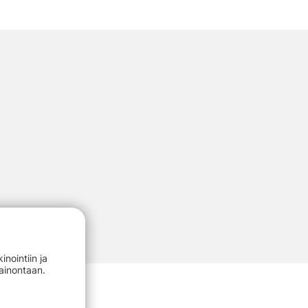
nointiin ja
mainontaan.