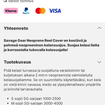
Välitön toimitus
Yhteenveto
Savage Gear Neoprene Reel Cover on kestävä ja
pehmeä neopreeninen kelansuojus. Suojaa kelasi lialta
ja korroosiolta tukevalla kelasuojalla!
Tuotekuvaus
Pidä kelasi turvassa ja suojattuna varastoinnin tai
kuljetuksen aikana 2 mm:n neopreenista valmistetulla
kelasuojallamme. Se on suunniteltu käytettäväksi, kun kela
on vielä kiinni vavassa, kiedo se ylpeydenaiheesi ympärille
ja kiinnitä tarranauhalla.
S sopii SG-sarjaan 1000-2500
M sopii SG-sarjaan 3000-4000