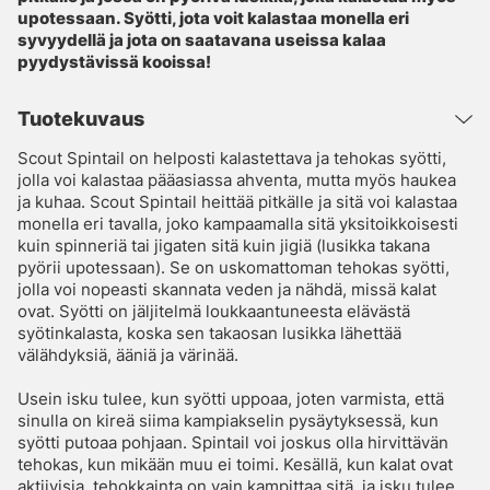
upotessaan. Syötti, jota voit kalastaa monella eri
syvyydellä ja jota on saatavana useissa kalaa
pyydystävissä kooissa!
Tuotekuvaus
Scout Spintail on helposti kalastettava ja tehokas syötti,
jolla voi kalastaa pääasiassa ahventa, mutta myös haukea
ja kuhaa. Scout Spintail heittää pitkälle ja sitä voi kalastaa
monella eri tavalla, joko kampaamalla sitä yksitoikkoisesti
kuin spinneriä tai jigaten sitä kuin jigiä (lusikka takana
pyörii upotessaan). Se on uskomattoman tehokas syötti,
jolla voi nopeasti skannata veden ja nähdä, missä kalat
ovat. Syötti on jäljitelmä loukkaantuneesta elävästä
syötinkalasta, koska sen takaosan lusikka lähettää
välähdyksiä, ääniä ja värinää.
Usein isku tulee, kun syötti uppoaa, joten varmista, että
sinulla on kireä siima kampiakselin pysäytyksessä, kun
syötti putoaa pohjaan. Spintail voi joskus olla hirvittävän
tehokas, kun mikään muu ei toimi. Kesällä, kun kalat ovat
aktiivisia, tehokkainta on vain kampittaa sitä, ja isku tulee,