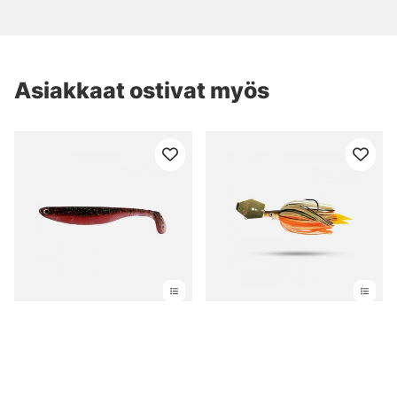
Asiakkaat ostivat myös
Westin ShadTeez Slim
Pig Hula Bladed jig 11g -
5cm 1g - Sangria (1pcs)
Söder Dirty Roach
alk. €1.10
alk. €6.80