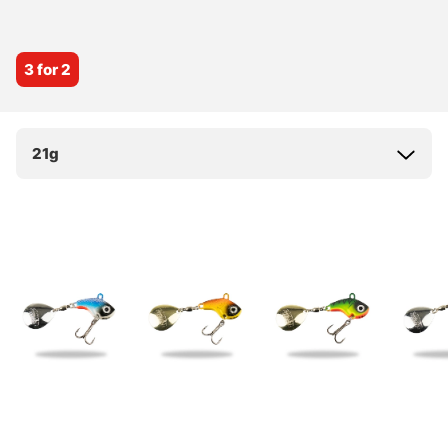
3 for 2
21g