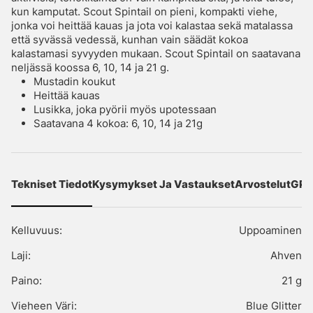
kun kamputat. Scout Spintail on pieni, kompakti viehe,
jonka voi heittää kauas ja jota voi kalastaa sekä matalassa
että syvässä vedessä, kunhan vain säädät kokoa
kalastamasi syvyyden mukaan. Scout Spintail on saatavana
neljässä koossa 6, 10, 14 ja 21 g.
Mustadin koukut
Heittää kauas
Lusikka, joka pyörii myös upotessaan
Saatavana 4 kokoa: 6, 10, 14 ja 21g
Tekniset Tiedot
Kysymykset Ja Vastaukset
Arvostelut
GPS
Kelluvuus:
Uppoaminen
Laji:
Ahven
Paino:
21 g
Vieheen Väri:
Blue Glitter