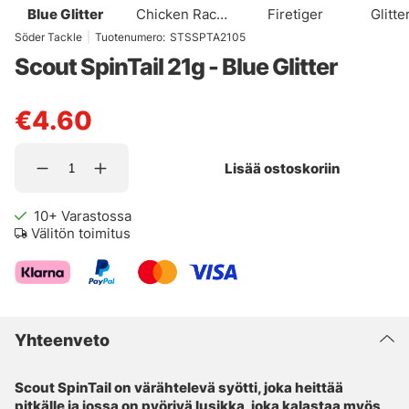
Blue Glitter
Chicken Race
Firetiger
Glitte
UV
Söder Tackle
|
Tuotenumero:
STSSPTA2105
Scout SpinTail 21g - Blue Glitter
€4.60
Lisää ostoskoriin
10+
Varastossa
Välitön toimitus
Yhteenveto
Scout SpinTail on värähtelevä syötti, joka heittää
pitkälle ja jossa on pyörivä lusikka, joka kalastaa myös