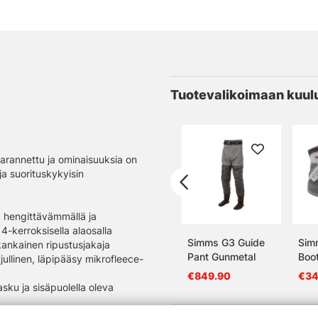
Tuotevalikoimaan kuul
 parannettu ja ominaisuuksia on
ja suorituskykyisin
, hengittävämmällä ja
4-kerroksisella alaosalla
Simms G3 Guide
Sim
kankainen ripustusjakaja
Pant Gunmetal
Boot
jullinen, läpipääsy mikrofleece-
Gre
€849.90
€34
sku ja sisäpuolella oleva
sa on korkeat ja matalat