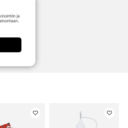
nointiin ja
mainontaan.