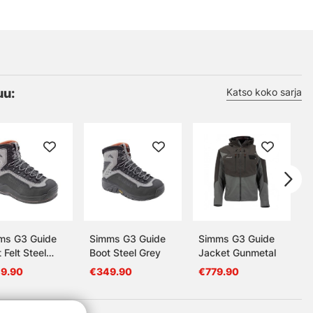
uu:
Katso koko sarja
ms G3 Guide
Simms G3 Guide
Simms G3 Guide
 Felt Steel
Boot Steel Grey
Jacket Gunmetal
y
9.90
€349.90
€779.90