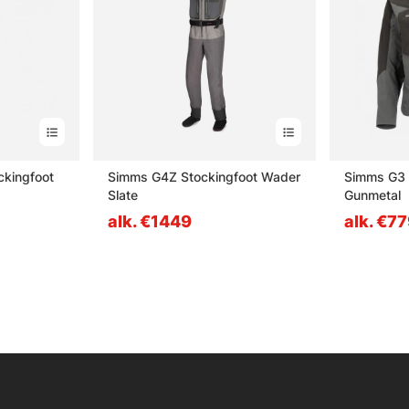
ckingfoot
Simms G4Z Stockingfoot Wader
Simms G3 
Slate
Gunmetal
alk. €1449
alk. €7