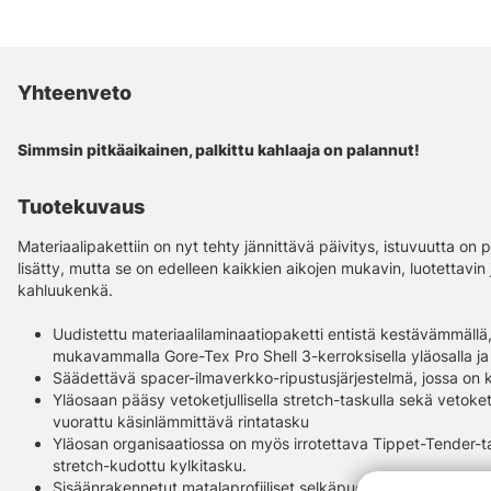
Yhteenveto
Simmsin pitkäaikainen, palkittu kahlaaja on palannut!
Tuotekuvaus
Materiaalipakettiin on nyt tehty jännittävä päivitys, istuvuutta on
lisätty, mutta se on edelleen kaikkien aikojen mukavin, luotettavin 
kahluukenkä.
Uudistettu materiaalilaminaatiopaketti entistä kestävämmällä
mukavammalla Gore-Tex Pro Shell 3-kerroksisella yläosalla ja 
Säädettävä spacer-ilmaverkko-ripustusjärjestelmä, jossa on 
Yläosaan pääsy vetoketjullisella stretch-taskulla sekä vetoket
vuorattu käsinlämmittävä rintatasku
Yläosan organisaatiossa on myös irrotettava Tippet-Tender-ta
stretch-kudottu kylkitasku.
Sisäänrakennetut matalaprofiiliset selkäpuolen vyölenkit, jois