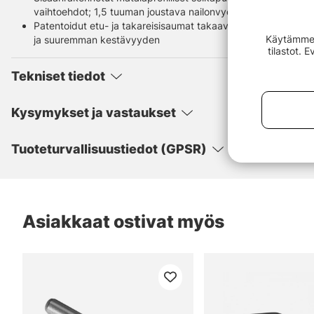
vaihtoehdot; 1,5 tuuman joustava nailonvyö sisältyy mukaan
Patentoidut etu- ja takareisisaumat takaavat nivelletyn ist
Käytämme e
ja suuremman kestävyyden
tilastot. 
Tekniset tiedot
Kysymykset ja vastaukset
Tuoteturvallisuustiedot (GPSR)
Asiakkaat ostivat myös