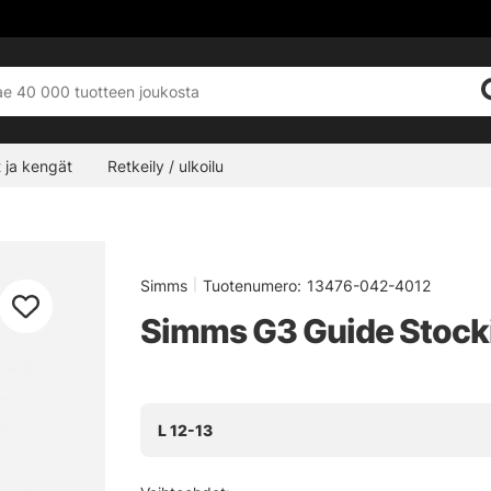
 ja kengät
Retkeily / ulkoilu
Simms
|
Tuotenumero:
13476-042-4012
Simms G3 Guide Stocki
L 12-13