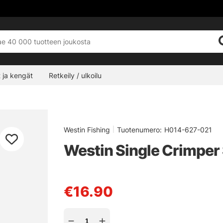
 ja kengät
Retkeily / ulkoilu
Westin Fishing
|
Tuotenumero:
H014-627-021
Westin Single Crimper
€16.90