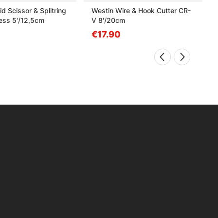
id Scissor & Splitring
Westin Wire & Hook Cutter CR-
nless 5'/12,5cm
V 8'/20cm
€17.90