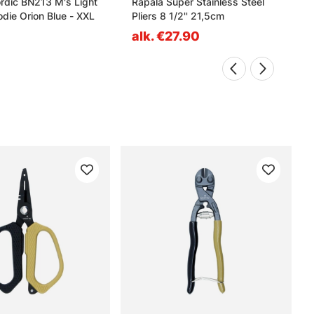
rdic BN213 M's Light
Rapala Super Stainless Steel
die Orion Blue - XXL
Pliers 8 1/2'' 21,5cm
alk. €27.90