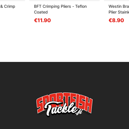
 & Crimp
BFT Crimping Pliers - Teflon
Westin Bra
Coated
Plier Stai
€11.90
€8.90