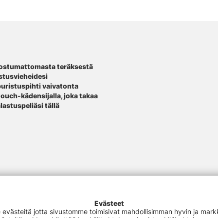
ruostumattomasta teräksestä
astusvieheidesi
puristuspihti vaivatonta
touch-kädensijalla, joka takaa
stuspeliäsi tällä
Evästeet
västeitä jotta sivustomme toimisivat mahdollisimman hyvin ja markki