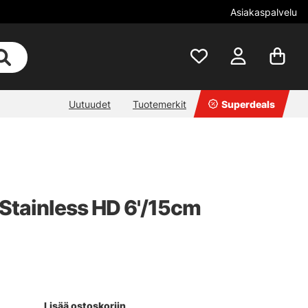
Asiakaspalvelu
Uutuudet
Tuotemerkit
Superdeals
 Stainless HD 6'/15cm
Lisää ostoskoriin