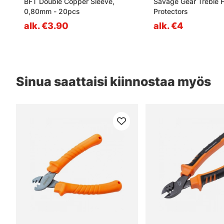
BFT Double Copper Sleeve,
Savage Gear Treble 
0,80mm - 20pcs
Protectors
alk. €3.90
alk. €4
Sinua saattaisi kiinnostaa myös