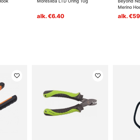
Hook
Möresilda LTD Öring 10g
Beyond No
Merino Hoo
alk. €6.40
alk. €59