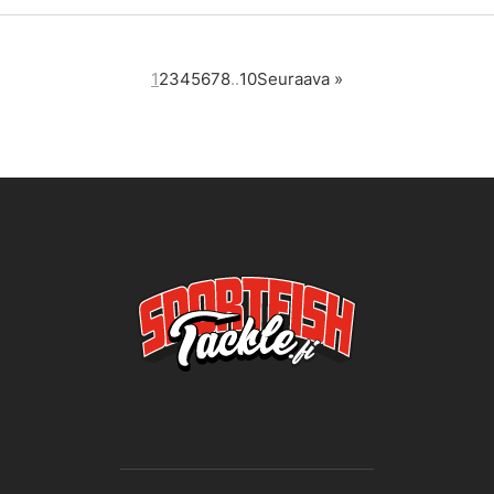
1
2
3
4
5
6
7
8
..
10
Seuraava
»