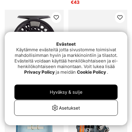
€43
Evästeet
Käytämme evästeitä jotta sivustomme toimisivat
mahdollisimman hyvin ja markkinointiin ja tilastot.
Evästeitä voidaan käyttää henkilökohtaiseen ja ei-
henkilökohtaiseen mainontaan. Voit lukea lisää
Privacy Policy
ja meidän
Cookie Policy
.
Orvis Battenkill Disc
IFISH Char-X
alk.€265
€109
Hyväksy & sulje
Asetukset