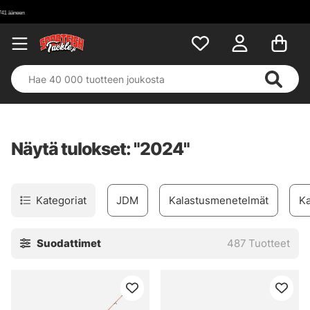
Näytä tulokset: "2024"
Kategoriat
JDM
Kalastusmenetelmät
Ka
Suodattimet
487
Tuotteet