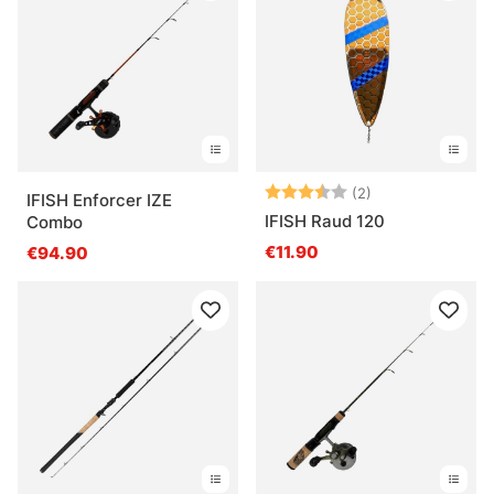
Arvio:
3.5 5:sta tähde
(2)
IFISH Enforcer IZE
IFISH Raud 120
Combo
€11.90
€94.90