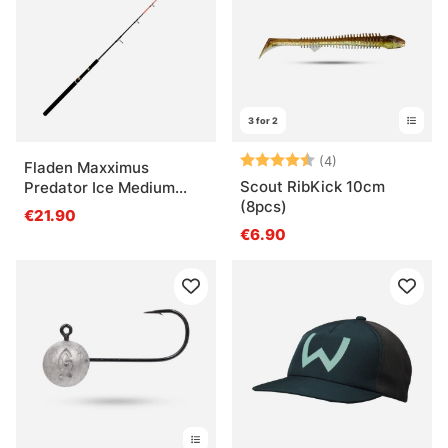
3 for 2
Arvio:
4.8 5:sta tähde
(4)
Fladen Maxximus
Scout RibKick 10cm
Predator Ice Medium
(8pcs)
140cm
€21.90
€6.90