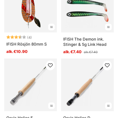
Arvio:
3.5 5:sta tähdestä
(4)
IFISH The Demon ink.
IFISH Rösjön 80mm S
Stinger & 5g Link Head
alk.€10.90
alk.€7.40
alk.€7.40
Orvis Helios F
Orvis Helios D