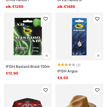
alk.€1269
alk.€1489
Arvio:
3.0 5:sta tähde
(2)
IFISH Bastard Braid 150m
IFISH Argus
€12.90
€4.50