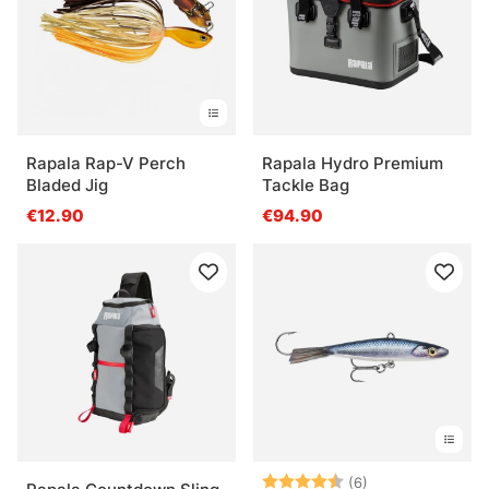
Rapala Rap-V Perch
Rapala Hydro Premium
Bladed Jig
Tackle Bag
€12.90
€94.90
Arvio:
4.8 5:sta tähde
(6)