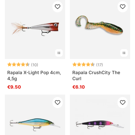
Arvio:
4.2 5:sta tähdestä
Arvio:
4.9 5:sta tähde
(10)
(17)
Rapala X-Light Pop 4cm,
Rapala CrushCity The
4,5g
Curl
€9.50
€6.10