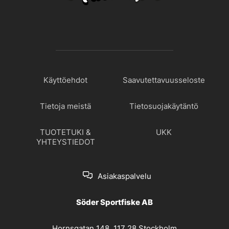
Käyttöehdot
Saavutettavuusseloste
Tietoja meistä
Tietosuojakäytäntö
TUOTETUKI &
UKK
YHTEYSTIEDOT
Asiakaspalvelu
Söder Sportfiske AB
Hornsgatan 148, 117 28 Stockholm