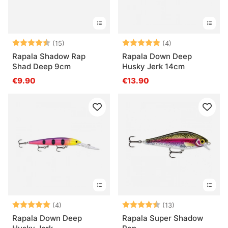
Arvio:
4.5 5:sta tähdestä
Arvio:
5.0 5:sta tähde
(15)
(4)
Rapala Shadow Rap
Rapala Down Deep
Shad Deep 9cm
Husky Jerk 14cm
€9.90
€13.90
Arvio:
5.0 5:sta tähdestä
Arvio:
4.8 5:sta tähde
(4)
(13)
Rapala Down Deep
Rapala Super Shadow