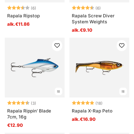
Arvio:
3.8 5:sta tähdestä
Arvio:
4.8 5:sta tähde
(6)
(6)
Rapala Ripstop
Rapala Screw Diver
System Weights
alk.€11.86
alk.€9.10
Arvio:
4.3 5:sta tähdestä
Arvio:
5.0 5:sta tähde
(3)
(18)
Rapala Rippin' Blade
Rapala X-Rap Peto
7cm, 16g
alk.€16.90
€12.90