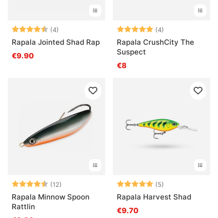
Arvio:
4.8 5:sta tähdestä
Arvio:
5.0 5:sta tähde
(4)
(4)
Rapala Jointed Shad Rap
Rapala CrushCity The
Suspect
€9.90
€8
Arvio:
4.9 5:sta tähdestä
Arvio:
5.0 5:sta tähde
(12)
(5)
Rapala Minnow Spoon
Rapala Harvest Shad
Rattlin
€9.70