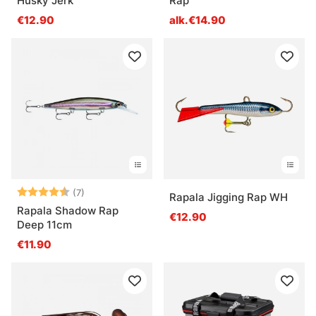
Husky Jerk
Rap
€12.90
alk.€14.90
Arvio:
4.9 5:sta tähdestä
(7)
Rapala Jigging Rap WH
Rapala Shadow Rap
€12.90
Deep 11cm
€11.90