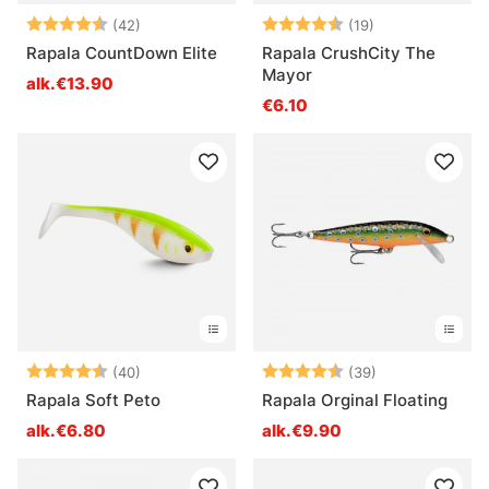
Arvio:
4.7 5:sta tähdestä
Arvio:
4.7 5:sta tähde
(42)
(19)
Rapala CountDown Elite
Rapala CrushCity The
Mayor
alk.€13.90
€6.10
Arvio:
4.5 5:sta tähdestä
Arvio:
4.9 5:sta tähd
(40)
(39)
Rapala Soft Peto
Rapala Orginal Floating
alk.€6.80
alk.€9.90