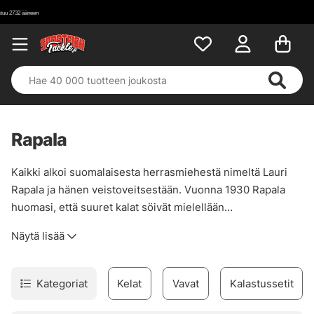
Rapala
Kaikki alkoi suomalaisesta herrasmiehestä nimeltä Lauri
Rapala ja hänen veistoveitsestään. Vuonna 1930 Rapala
huomasi, että suuret kalat söivät mielellään
loukkaantuneita pienempiä kaloja, hänestä ilmiö oli jopa
Näytä lisää
niin ilmeinen, ettei hän oikein voinut antaa asian olla. Hän
teki ensimmäisen oikean wobblerinsa vuonna 1936, hän
otti suklaapatukan alumiinifoliota syötin sivujen
Kategoriat
Kelat
Vavat
Kalastussetit
peittämiseen, sulatettua valokuvanegatiivia
suojakerrokseksi, mutta mikä tärkeintä, syötti ui kuin