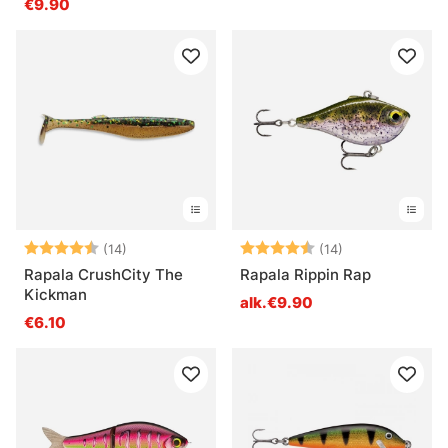
€9.90
Arvio:
4.4 5:sta tähdestä
Arvio:
4.8 5:sta tähde
(14)
(14)
Rapala CrushCity The
Rapala Rippin Rap
Kickman
alk.€9.90
€6.10