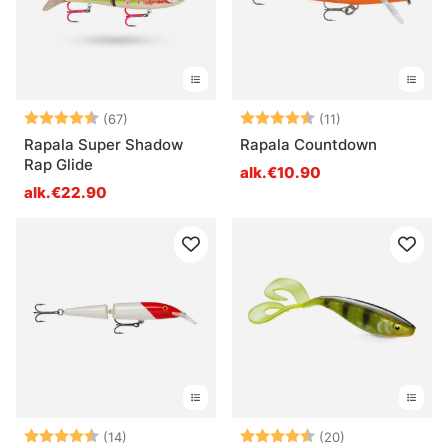
Arvio:
4.7 5:sta tähdestä
Arvio:
4.5 5:sta tähde
(67)
(11)
Rapala Super Shadow
Rapala Countdown
Rap Glide
alk.€10.90
alk.€22.90
Arvio:
4.6 5:sta tähdestä
Arvio:
4.9 5:sta tähd
(14)
(20)