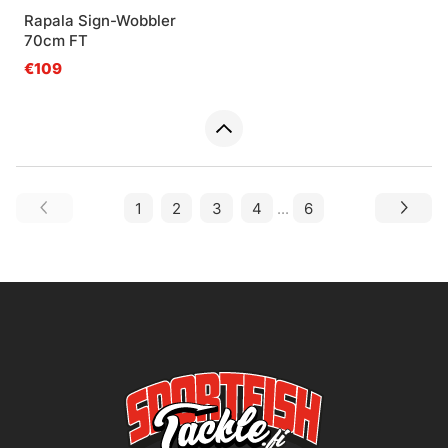
Rapala Sign-Wobbler
70cm FT
€109
1
2
3
4
...
6