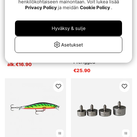
henkilökohtaiseen mainontaan. Voit lukea lisää
Privacy Policy
ja meidän
Cookie Policy
.
Hyväksy & sulje
Asetukset
Arvio:
4.8 5:sta tähdestä
Arvio:
5.0 5:sta tähde
(16)
(4)
Rapala X-Rap Otus 17cm
Rapala Soft Olio
Prerigged
alk.€16.90
€25.90