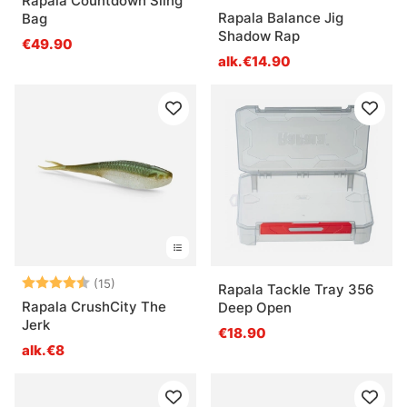
Rapala Countdown Sling
Rapala Balance Jig
Bag
Shadow Rap
€49.90
alk.€14.90
Arvio:
4.3 5:sta tähdestä
(15)
Rapala Tackle Tray 356
Rapala CrushCity The
Deep Open
Jerk
€18.90
alk.€8