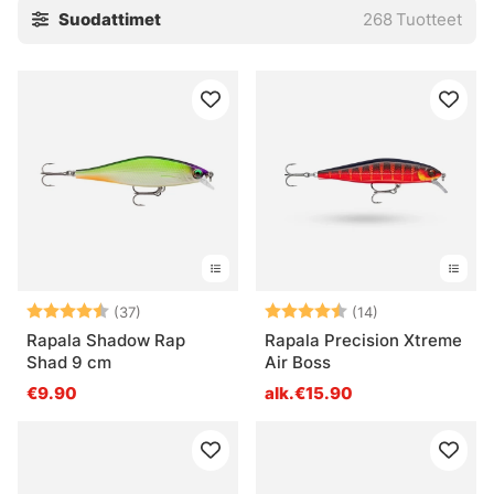
Suodattimet
268
Tuotteet
loukkaantunut syöttikala. Legendan mukaan Lauri sai tällä
uudella syötillä 300kg kalaa yhdessä päivässä!
Arvio:
4.4 5:sta tähdestä
Arvio:
4.5 5:sta tähde
(37)
(14)
Rapala Shadow Rap
Rapala Precision Xtreme
Shad 9 cm
Air Boss
€9.90
alk.€15.90