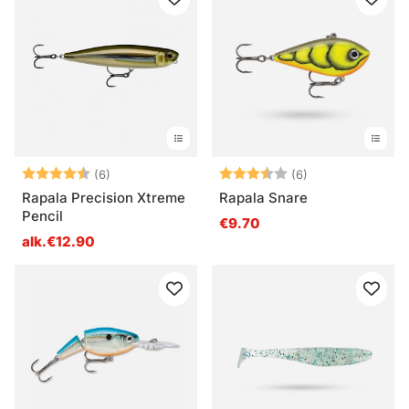
Arvio:
4.2 5:sta tähdestä
Arvio:
3.3 5:sta tähde
(6)
(6)
Rapala Precision Xtreme
Rapala Snare
Pencil
€9.70
alk.€12.90