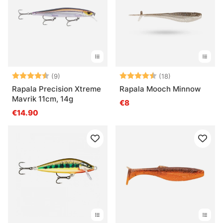
Arvio:
4.9 5:sta tähdestä
Arvio:
4.3 5:sta tähde
(9)
(18)
Rapala Precision Xtreme
Rapala Mooch Minnow
Mavrik 11cm, 14g
€8
€14.90