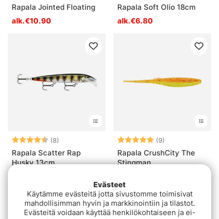
Rapala Jointed Floating
Rapala Soft Olio 18cm
alk.€10.90
alk.€6.80
Arvio:
4.4 5:sta tähdestä
Arvio:
5.0 5:sta tähde
(8)
(9)
Rapala Scatter Rap
Rapala CrushCity The
Husky 13cm
Stingman
€13.90
€6.10
Evästeet
Käytämme evästeitä jotta sivustomme toimisivat
mahdollisimman hyvin ja markkinointiin ja tilastot.
Evästeitä voidaan käyttää henkilökohtaiseen ja ei-