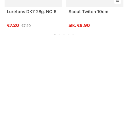
Lurefans DK7 28g. NO 6
Scout Twitch 10cm
€7.20
alk. €8.90
€7.40
Sinua saattaisi kiinnostaa myös
Rapala Shadow Rap Solid
Rapala Super Shadow