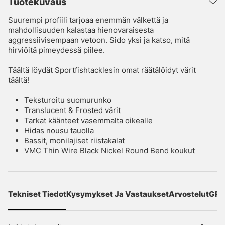
Tuotekuvaus
Suurempi profiili tarjoaa enemmän välkettä ja
mahdollisuuden kalastaa hienovaraisesta
aggressiivisempaan vetoon. Sido yksi ja katso, mitä
hirviöitä pimeydessä piilee.
Täältä löydät Sportfishtacklesin omat räätälöidyt värit
täältä!
Teksturoitu suomurunko
Translucent & Frosted värit
Tarkat käänteet vasemmalta oikealle
Hidas nousu tauolla
Bassit, monilajiset riistakalat
VMC Thin Wire Black Nickel Round Bend koukut
Tekniset Tiedot
Kysymykset Ja Vastaukset
Arvostelut
GPS