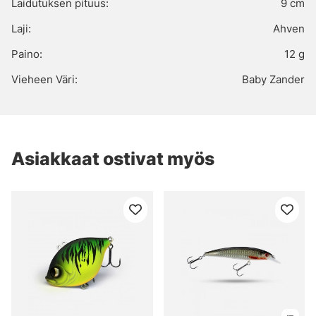
Laidutuksen pituus:
9 cm
Laji:
Ahven
Paino:
12 g
Vieheen Väri:
Baby Zander
Asiakkaat ostivat myös