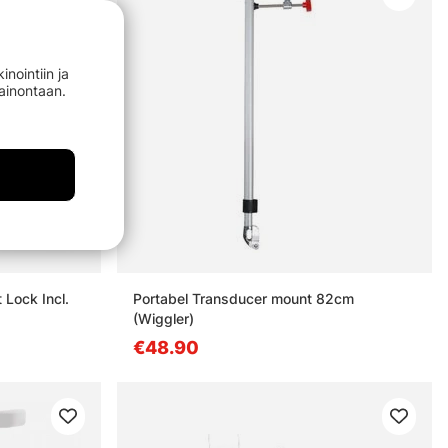
nointiin ja
mainontaan.
Lock Incl.
Portabel Transducer mount 82cm
(Wiggler)
€48.90