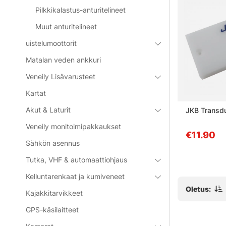
Pilkkikalastus-anturitelineet
Muut anturitelineet
uistelumoottorit
Matalan veden ankkuri
Veneily Lisävarusteet
Kartat
Akut & Laturit
y Transom
Portabel Transducer mount
JKB Transd
hield
82cm (Wiggler)
Veneily monitoimipakkaukset
ucers)
€48.90
€11.90
Sähkön asennus
Tutka, VHF & automaattiohjaus
Kelluntarenkaat ja kumiveneet
Oletus:
Kajakkitarvikkeet
GPS-käsilaitteet