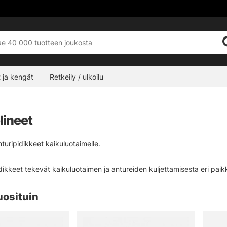
 ja kengät
Retkeily / ulkoilu
lineet
turipidikkeet kaikuluotaimelle.
ikkeet tekevät kaikuluotaimen ja antureiden kuljettamisesta eri paikk
uosituin