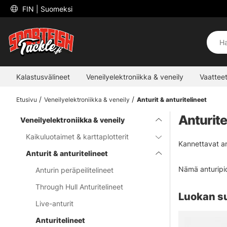
 FIN 
| Suomeksi
Kalastusvälineet
Veneilyelektroniikka & veneily
Vaatteet
Etusivu
Veneilyelektroniikka & veneily
Anturit & anturitelineet
Anturite
Veneilyelektroniikka & veneily
Kaikuluotaimet & karttaplotterit
Kannettavat an
Anturit & anturitelineet
Nämä anturipid
Anturin peräpeilitelineet
Through Hull Anturitelineet
Luokan s
Live-anturit
Anturitelineet