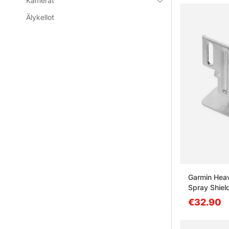
Kamerat
Älykellot
Garmin Hea
Spray Shiel
€32.90