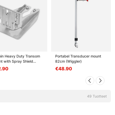
in Heavy Duty Transom
Portabel Transducer mount
t with Spray Shield
82cm (Wiggler)
/12-pin Transducers)
.90
€48.90
49
Tuotteet