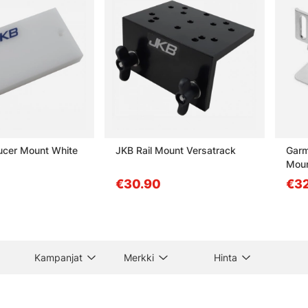
ucer Mount White
JKB Rail Mount Versatrack
Garm
Moun
(4/8
€30.90
€32
Kampanjat
Merkki
Hinta