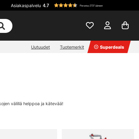
Asiakaspalvelu
4.7
Perustuu 2737 ääneen
Uutuudet
Tuotemerkit
Superdeals
ojen välillä helppoa ja kätevää!