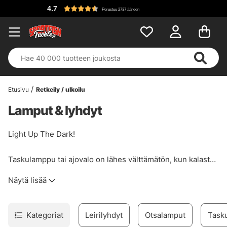
4.7
Perustuu 2737 ääneen
Etusivu
Retkeily / ulkoilu
Lamput & lyhdyt
Light Up The Dark!
Taskulamppu tai ajovalo on lähes välttämätön, kun kalastat
pimeässä, ainakin jos sinulla ei ole kiinteää asennusta
Näytä lisää
veneessäsi. Mutta silloinkin valo voi olla korvaamaton, kun
on pyydystettävä kala, irrotettava se koukusta ja
vapautettava se. Jos olet epävarma, puhu karppikalastajan
Kategoriat
Leirilyhdyt
Otsalamput
Task
kanssa!