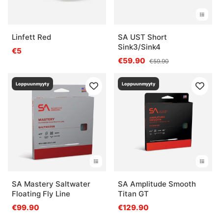
Linfett Red
SA UST Short
Sink3/Sink4
€5
€59.90
€59.90
Loppuunmyyty
Loppuunmyyty
SA Mastery Saltwater
SA Amplitude Smooth
Floating Fly Line
Titan GT
€99.90
€129.90