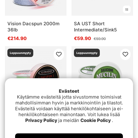
Vision Dacspun 2000m
SA UST Short
36lb
Intermediate/Sink5
€214.90
€59.90
€59.90
Loppuunmyyty
Loppuunmyyty
Evästeet
Käytämme evästeitä jotta sivustomme toimisivat
mahdollisimman hyvin ja markkinointiin ja tilastot.
Evästeitä voidaan käyttää henkilökohtaiseen ja ei-
henkilökohtaiseen mainontaan. Voit lukea lisää
Vision Dacspun 2000m
Line Grease Green
Privacy Policy
ja meidän
Cookie Policy
.
50lb
€5
€299.90