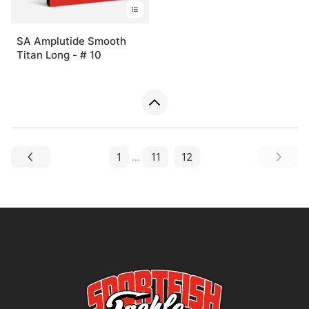
SA Amplutide Smooth
Titan Long - # 10
1
...
11
12