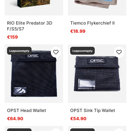
RIO Elite Predator 3D
Tiemco Flykerchief II
F/S5/S7
€18.99
€159
Loppuunmyyty
Loppuunmyyty
OPST Head Wallet
OPST Sink Tip Wallet
€64.90
€54.90