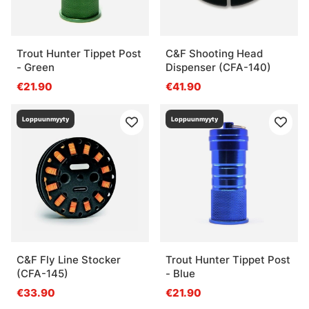
Trout Hunter Tippet Post
C&F Shooting Head
- Green
Dispenser (CFA-140)
€21.90
€41.90
Loppuunmyyty
Loppuunmyyty
C&F Fly Line Stocker
Trout Hunter Tippet Post
(CFA-145)
- Blue
€33.90
€21.90