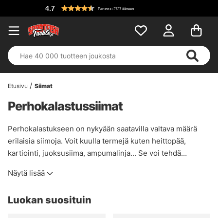
Perustuu 2737 ääneen
Etusivu
Siimat
Perhokalastussiimat
Perhokalastukseen on nykyään saatavilla valtava määrä
erilaisia siimoja. Voit kuulla termejä kuten heittopää,
kartiointi, juoksusiima, ampumalinja... Se voi tehdä
perhokalastuksen aloittamisesta hieman pelottavaa tai
Näytä lisää
siiman vaihtamisesta melkoisen hämmentävää. Meillä
Sportfishtacklella on kuitenkin paljon tietoa
Luokan suosituin
perhokalastuksesta – tiedämme, mikä toimii eri tilanteissa
ja mitä varusteita tarvitset mitäkin kalastusta varten. Siitä