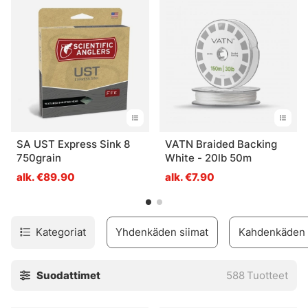
pääsee nopeasti jyvälle, ja autamme sinua myös
mielellämme kaikessa, olitpa sitten vannoutunut
perhokalastaja, joka etsii jotain tiettyä tuotetta, tai haluat
päästä alkuun perhokalastuksessa. Et tule katumaan!
SA UST Express Sink 8
VATN Braided Backing
750grain
White - 20lb 50m
alk. €89.90
alk. €7.90
Kategoriat
Yhdenkäden siimat
Kahdenkäden 
Suodattimet
588
Tuotteet