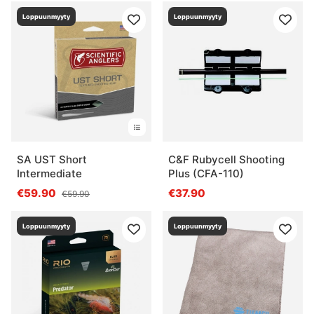
Loppuunmyyty
Loppuunmyyty
SA UST Short
C&F Rubycell Shooting
Intermediate
Plus (CFA-110)
€59.90
€37.90
€59.90
Loppuunmyyty
Loppuunmyyty