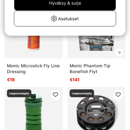
Hyväksy & sulje
Loppuunmyyty
Loppuunmyyty
Asetukset
Monic Microslick Fly Line
Monic Phantom Tip
Dressing
Bonefish Flyt
€16
€141
Loppuunmyyty
Loppuunmyyty