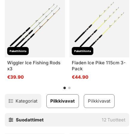
Pakettihinta
Pakettihinta
Wiggler Ice Fishing Rods
Fladen Ice Pike 115cm 3-
x3
Pack
€39.90
€44.90
Kategoriat
Pilkkivavat
Pilkkivavat
Suodattimet
12
Tuotteet