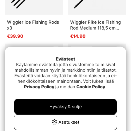
Wiggler Ice Fishing Rods
Wiggler Pike Ice Fishing
x3
Rod Medium 118,5 cm
(green)
€39.90
€14.90
Package Deal!
Evästeet
Käytämme evästeitä jotta sivustomme toimisivat
mahdollisimman hyvin ja markkinointiin ja tilastot.
Evästeitä voidaan käyttää henkilökohtaiseen ja ei-
henkilökohtaiseen mainontaan. Voit lukea lisää
Privacy Policy
ja meidän
Cookie Policy
.
Hyväksy & sulje
Fladen Ice Pike 115cm
Fladen Ice Pike 115cm 3-
Pack
€16.90
Asetukset
€44.90