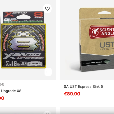
5.0 5:sta tähdestä
(4)
SA UST Express Sink 5
d Upgrade X8
€89.90
90