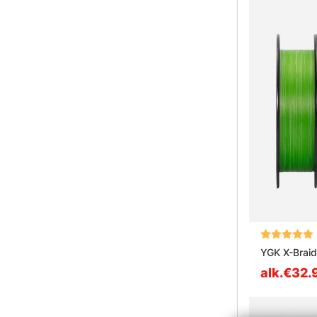
Arvio:
YGK X-Brai
alk.€32.