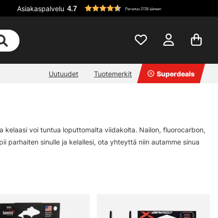
Asiakaspalvelu
4.7
Perustuu 2728 ääneen
Uutuudet
Tuotemerkit
Superdeals
 kelaasi voi tuntua loputtomalta viidakolta. Nailon, fluorocarbon,
pii parhaiten sinulle ja kelallesi, ota yhteyttä niin autamme sinua