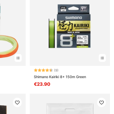
Arvio:
4.7 5:sta tähdestä
(9)
Shimano Kairiki 8+ 150m Green
€23.90