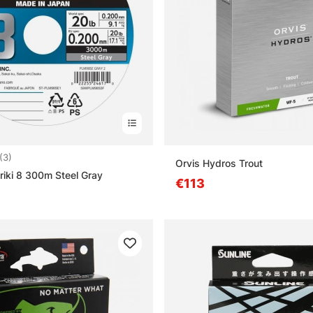
5.0 5:sta tähdestä
(3)
Orvis Hydros Trout
riki 8 300m Steel Gray
€113