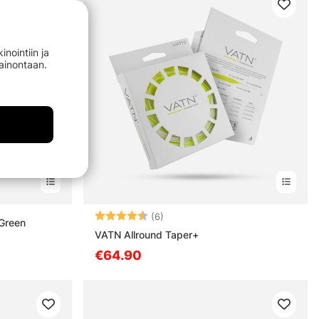
nointiin ja
mainontaan.
Arvio:
4.5 5:sta tähdestä
(6)
 Green
VATN Allround Taper+
€64.90