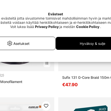
Evästeet
västeitä jotta sivustomme toimisivat mahdollisimman hyvin ja markki
Evästeitä voidaan käyttää henkilökohtaiseen ja ei-henkilökohtaiseen 
Voit lukea lisää
Privacy Policy
ja meidän
Cookie Policy
.
Asetukset
Hyväksy & sulje
4.5 5:sta tähdestä
(2)
Sufix 131 G-Core Braid 150m
 Monofilament
€47.90