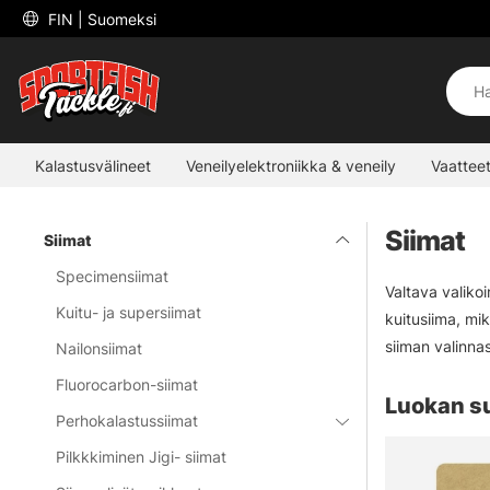
 FIN 
| Suomeksi
Kalastusvälineet
Veneilyelektroniikka & veneily
Vaatteet
Siimat
Siimat
Specimensiimat
Valtava valiko
Kuitu- ja supersiimat
kuitusiima, mik
siiman valinna
Nailonsiimat
Fluorocarbon-siimat
Luokan s
Perhokalastussiimat
Pilkkkiminen Jigi- siimat