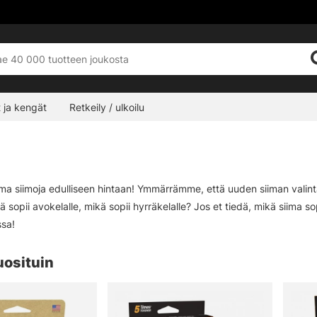
 ja kengät
Retkeily / ulkoilu
ima siimoja edulliseen hintaan! Ymmärrämme, että uuden siiman valinta
ä sopii avokelalle, mikä sopii hyrräkelalle? Jos et tiedä, mikä siima so
ssa!
uosituin