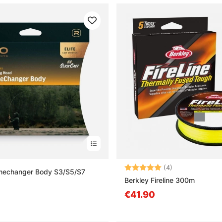
Arvio:
5.0 5:sta tähd
(4)
amechanger Body S3/S5/S7
Berkley Fireline 300m
€41.90