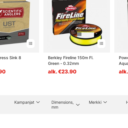
ress Sink 8
Berkley Fireline 150m Fl.
Powe
Green - 0.32mm
Aqu
20k
.90
alk. €23.90
alk
Kampanjat
Dimensions,
Merkki
H
mm