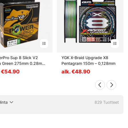
rPro Sup 8 Slick V2
YGK X-Braid Upgrade X8
a Green 275mm 0.28mm
Pentagram 150m – 0,128mm
g
. €54.90
alk. €48.90
inta
829
Tuotteet