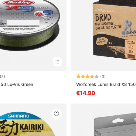
4.8 5:sta tähdestä
Arvio:
4.0 5:sta tähd
(5)
(3)
150 Lo-Vis Green
Wolfcreek Lures Braid X8 15
€14.90