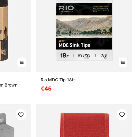
estä
Rio MDC Tip 18ft
0m Brown
€45