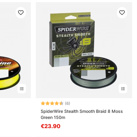
estä
Arvio:
4.5 5:sta tähdestä
(6)
SpiderWire Stealth Smooth Braid 8 Moss
Green 150m
€23.90