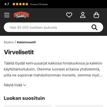
Etusivu
Kalastussetit
Virvelisetit
Täältä löydät kehruusarjat kaikissa hintaluokissa ja kaikkiin
käyttötarkoituksiin. Olemme luoneet erilaisia yhdistelmiä,
jotta ne sopisivat mahdollisimman monelle, olemme myös
luoneet lajisuodattimen. Siellä voit valita ahvenen, hauen,
Näytä lisää
meritaimenen jne. välillä.
Luokan suosituin
Voit myös valita all-round, tämä on niille, jotka haluavat
sarjan, jolla voi kalastaa muutamaa eri lajia, sitten vaikka