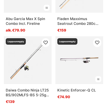
Abu Garcia Max X Spin
Fladen Maxximus
Combo Incl. Fireline
Seatrout Combo 280cm
10-38G
alk.€79.90
€159
Loppuunmyyty
Loppuunmyyty
Daiwa Combo Ninja LT25
Kinetic Enforcer-Q CL
BS/902MLFS-BS 5-25g
€74.90
PMC
€139