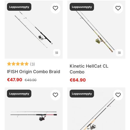
Loppuunmyyty
Loppuunmyyty
Arvio:
5.0 5:sta tähdestä
(3)
Kinetic HellCat CL
IFISH Origin Combo Braid
Combo
€47.90
€64.90
€49.90
Loppuunmyyty
Loppuunmyyty