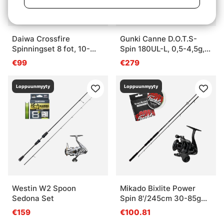
Daiwa Crossfire
Gunki Canne D.O.T.S-
Spinningset 8 fot, 10-
Spin 180UL-L, 0,5-4,5g,
40g
2sec Combo
€99
€279
Loppuunmyyty
Loppuunmyyty
Westin W2 Spoon
Mikado Bixlite Power
Sedona Set
Spin 8'/245cm 30-85g
Combo
€159
€100.81