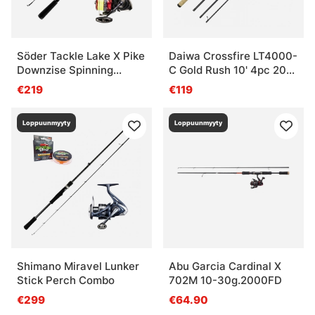
Söder Tackle Lake X Pike
Daiwa Crossfire LT4000-
Downzise Spinning
C Gold Rush 10' 4pc 20-
Combo
60G/0.25YL
€219
€119
Loppuunmyyty
Loppuunmyyty
Shimano Miravel Lunker
Abu Garcia Cardinal X
Stick Perch Combo
702M 10-30g.2000FD
€299
€64.90