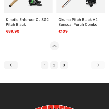
Kinetic Enforcer CL SG2
Okuma Pitch Black V2
Pitch Black
Sensual Perch Combo
€89.90
€109
1
2
3