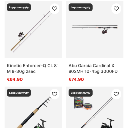
Loppuunmyyty
Loppuunmyyty
Kinetic Enforcer-Q CL 8'
Abu Garcia Cardinal X
M 8-30g 2sec
802MH 10-45g 3000FD
€64.90
€74.90
Loppuunmyyty
Loppuunmyyty