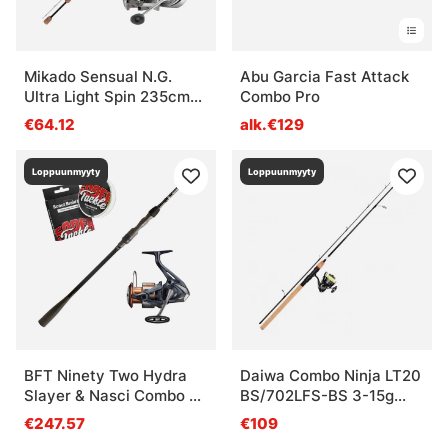
Mikado Sensual N.G.
Abu Garcia Fast Attack
Ultra Light Spin 235cm
Combo Pro
7'8'' 2-14g Combo
€64.12
alk.€129
Loppuunmyyty
Loppuunmyyty
BFT Ninety Two Hydra
Daiwa Combo Ninja LT20
Slayer & Nasci Combo 8'
BS/702LFS-BS 3-15g
-100g
PMC
€247.57
€109