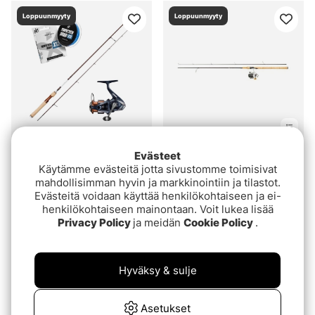
Loppuunmyyty
Loppuunmyyty
Evästeet
Myran Myrmecia
Abu Garcia Max STX
Käytämme evästeitä jotta sivustomme toimisivat
Spinning Rod - 6'0''
Combo
mahdollisimman hyvin ja markkinointiin ja tilastot.
Combo 0-6g
€183.36
alk.€129
Evästeitä voidaan käyttää henkilökohtaiseen ja ei-
henkilökohtaiseen mainontaan. Voit lukea lisää
Privacy Policy
ja meidän
Cookie Policy
.
Loppuunmyyty
Loppuunmyyty
Hyväksy & sulje
Asetukset