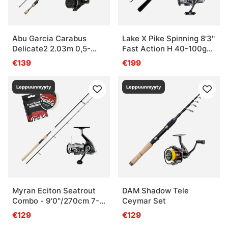
Abu Garcia Carabus
Lake X Pike Spinning 8'3''
Delicate2 2.03m 0,5-
Fast Action H 40-100g
3,5g UL-Combo
Nasci Combo
€139
€199
Loppuunmyyty
Loppuunmyyty
Myran Eciton Seatrout
DAM Shadow Tele
Combo - 9'0''/270cm 7-
Ceymar Set
28g
€129
€129