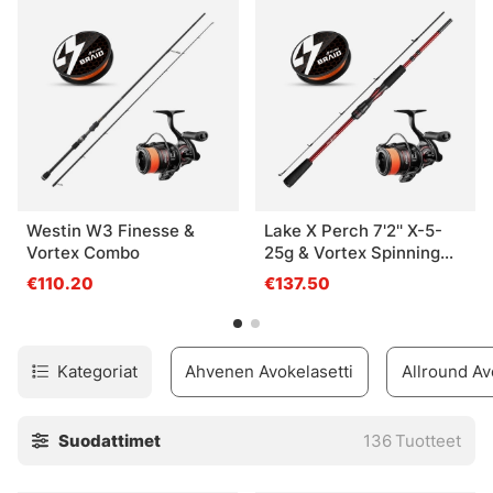
kevyempää hauen kalastusta. Näissä sarjoissa on usein
hieman korkeampi heittopaino, ne eivät ole parhaita
missään, mutta kelpaavat moneen!Sarjat, joista olemme
kaikkein innostuneimpia, ovat tietysti ne, joita käytämme
itse ja nämä ovat myös alla.
Westin W3 Finesse &
Lake X Perch 7'2'' X-5-
Vortex Combo
25g & Vortex Spinning
Combo
€110.20
€137.50
Kategoriat
Ahvenen Avokelasetti
Allround Av
Suodattimet
136
Tuotteet