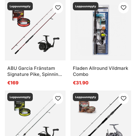
Loppuunmyyty
Loppuunmyyty
ABU Garcia Fränstam
Fladen Allround Vildmark
Signature Pike, Spinning
Combo
Max 100g Combo
€169
€31.90
Loppuunmyyty
Loppuunmyyty