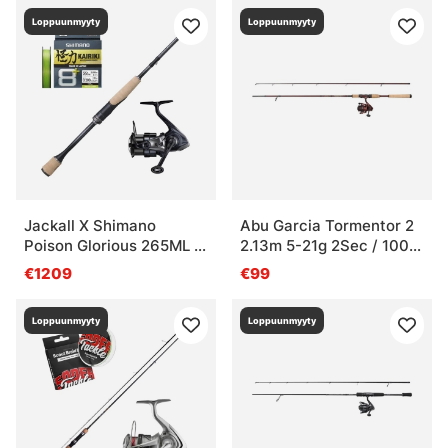
Loppuunmyyty
Loppuunmyyty
Jackall X Shimano
Abu Garcia Tormentor 2
Poison Glorious 265ML &
2.13m 5-21g 2Sec / 1000
Vanquish Competition
90/0.25
€1209
€99
Edition
Loppuunmyyty
Loppuunmyyty