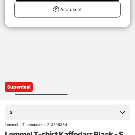
Asetukset
Superdeal
S
Lemmel
|
Tuotenumero:
213505334
Lemmel T-shirt Kaffedarr Black - S