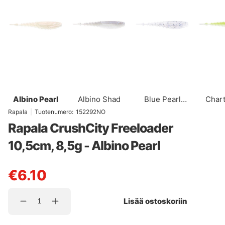
Albino Pearl
Albino Shad
Blue Pearl
Char
Holographic
Pe
Rapala
|
Tuotenumero:
152292NO
Rapala CrushCity Freeloader
10,5cm, 8,5g - Albino Pearl
€6.10
Lisää ostoskoriin