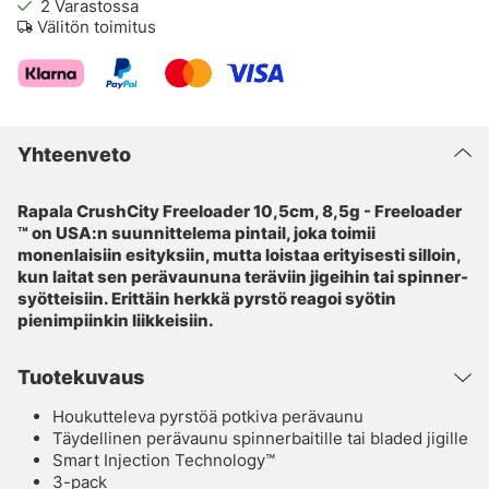
2
Varastossa
Välitön toimitus
Yhteenveto
Rapala CrushCity Freeloader 10,5cm, 8,5g - Freeloader
™ on USA:n suunnittelema pintail, joka toimii
monenlaisiin esityksiin, mutta loistaa erityisesti silloin,
kun laitat sen perävaununa teräviin jigeihin tai spinner-
syötteisiin. Erittäin herkkä pyrstö reagoi syötin
pienimpiinkin liikkeisiin.
Tuotekuvaus
Houkutteleva pyrstöä potkiva perävaunu
Täydellinen perävaunu spinnerbaitille tai bladed jigille
Smart Injection Technology™
3-pack