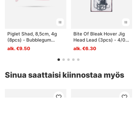
Piglet Shad, 8,5cm, 4g
Bite Of Bleak Hover Jig
(8pcs) - Bubblegum
Head Lead (3pcs) - 4/0
Shiner
3g
alk. €9.50
alk. €6.30
Sinua saattaisi kiinnostaa myös