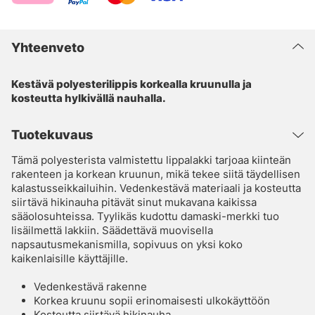
Yhteenveto
Kestävä polyesterilippis korkealla kruunulla ja
kosteutta hylkivällä nauhalla.
Tuotekuvaus
Tämä polyesterista valmistettu lippalakki tarjoaa kiinteän
rakenteen ja korkean kruunun, mikä tekee siitä täydellisen
kalastusseikkailuihin. Vedenkestävä materiaali ja kosteutta
siirtävä hikinauha pitävät sinut mukavana kaikissa
sääolosuhteissa. Tyylikäs kudottu damaski-merkki tuo
lisäilmettä lakkiin. Säädettävä muovisella
napsautusmekanismilla, sopivuus on yksi koko
kaikenlaisille käyttäjille.
Vedenkestävä rakenne
Korkea kruunu sopii erinomaisesti ulkokäyttöön
Kosteutta siirtävä hikinauha