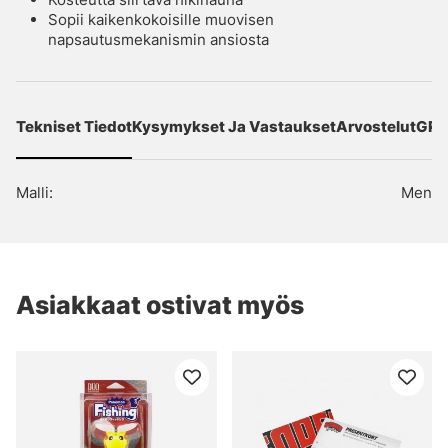
Sopii kaikenkokoisille muovisen
napsautusmekanismin ansiosta
Tekniset Tiedot
Kysymykset Ja Vastaukset
Arvostelut
GPS
Malli:
Men
Asiakkaat ostivat myös