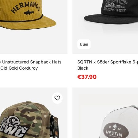
Uusi
s Unstructured Snapback Hats
SQRTN x Söder Sportfiske 6-
Old Gold Corduroy
Black
€37.90