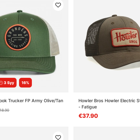
3 Syy
16%
ok Trucker FP Army Olive/Tan
Howler Bros Howler Electric 
- Fatigue
18.90
€37.90