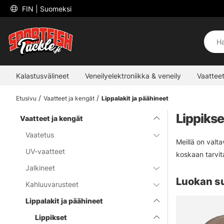
 FIN 
| Suomeksi
Kalastusvälineet
Veneilyelektroniikka & veneily
Vaatteet
Etusivu
Vaatteet ja kengät
Lippalakit ja päähineet
Lippikse
Vaatteet ja kengät
Vaatetus
Meillä on valt
UV-vaatteet
koskaan tarvita
Jalkineet
Luokan s
Kahluuvarusteet
Lippalakit ja päähineet
Lippikset