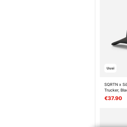
Uusi
SQRTN x Söd
Trucker, Bla
€37.90