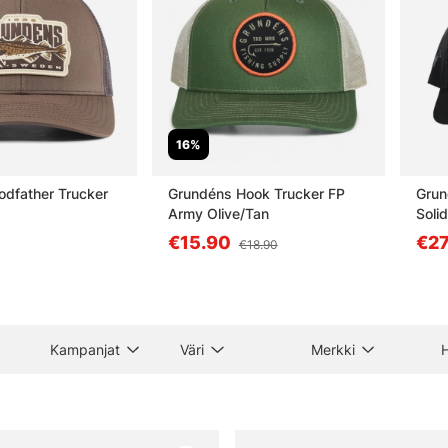
16%
dfather Trucker
Grundéns Hook Trucker FP
Grun
Army Olive/Tan
Soli
€15.90
€27
€18.90
Kampanjat
Väri
Merkki
H