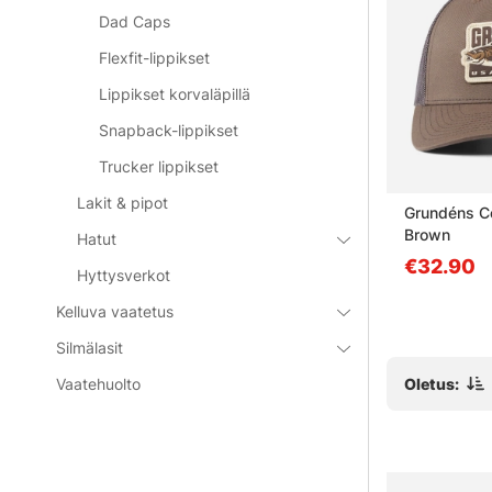
Dad Caps
Flexfit-lippikset
Lippikset korvaläpillä
Snapback-lippikset
Trucker lippikset
Lakit & pipot
cker FP
Howler Bros El Mono
Grundéns Co
Standard Hat - Black
Brown
Hatut
€37.90
€32.90
Hyttysverkot
Kelluva vaatetus
Silmälasit
Oletus:
Vaatehuolto