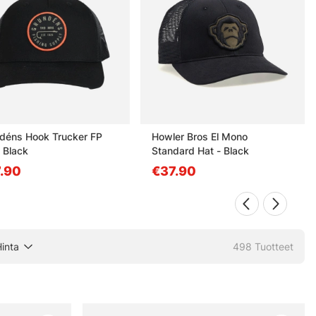
déns Hook Trucker FP
Howler Bros El Mono
d Black
Standard Hat - Black
.90
€37.90
inta
498
Tuotteet