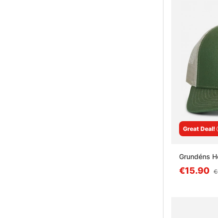
Great Deal!
Grundéns Ho
€15.90
€