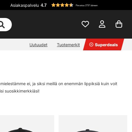
Asiakaspalvelu
4.7
Perustuu 2737 ääneen
Uutuudet
Tuotemerkit
Superdeals
elestämme ei, ja siksi meillä on enemmän lippiksiä kuin voit
isi suosikkimerkkiäsi!