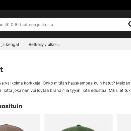
 ja kengät
Retkeily / ulkoilu
t
ava valikoima korkkeja. Onko mitään hauskempaa kuin hatut? Meidän mi
, jotta jokainen voi löytää brändin ja tyylin, jota edustaa! Miksi et tuk
uosituin