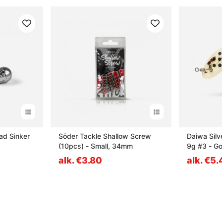
ad Sinker
Söder Tackle Shallow Screw
Daiwa Silv
(10pcs) - Small, 34mm
9g #3 - G
alk. €3.80
alk. €5