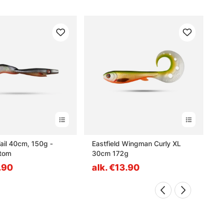
Tail 40cm, 150g -
Eastfield Wingman Curly XL
tom
30cm 172g
5.90
alk. €13.90