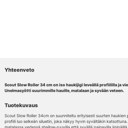
Yhteenveto
Scout Slow Roller 34 cm on iso haukijigi leveällä profiililla ja vie
Unelmasyötti suurimmille hauille, matalaan ja syvään veteen.
Tuotekuvaus
Scout Slow Roller 34cm on suunniteltu erityisesti suurten haukien
profiili luo selkeän siluetin, joka näkyy hyvin syvältäkin katsottuna.
matalassa vedessä shallow-ruuvilla että syvällä painavilla jigipäill