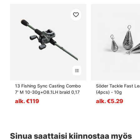
13 Fishing Sync Casting Combo
Söder Tackle Fast Le
7' M 10-30g+O8.1LH braid 0,17
(4pcs) - 10g
alk. €119
alk. €5.29
Sinua saattaisi kiinnostaa myös