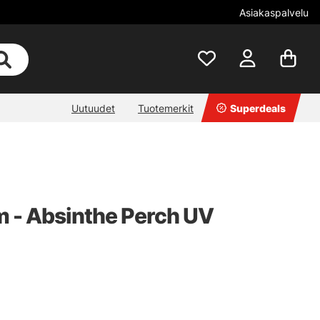
Asiakaspalvelu
Uutuudet
Tuotemerkit
Superdeals
m - Absinthe Perch UV