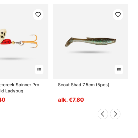
ercreek Spinner Pro
Scout Shad 7,5cm (5pcs)
old Ladybug
.40
alk. €7.80