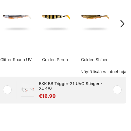
Glitter Roach UV
Golden Perch
Golden Shiner
Motoroi
Näytä lisää vaihtoehtoja
BKK BB Trigger-21 UVO Stinger -
XL 4/0
€16.90