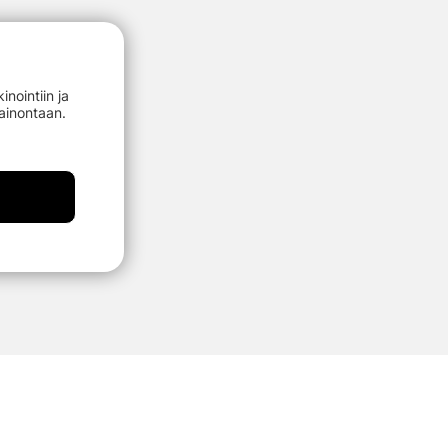
nointiin ja
mainontaan.