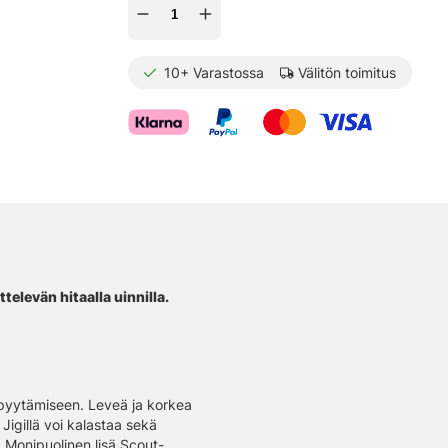
10+
Varastossa
Välitön toimitus
ttelevän hitaalla uinnilla.
 pyytämiseen. Leveä ja korkea
 Jigillä voi kalastaa sekä
ä. Monipuolinen lisä Scout-