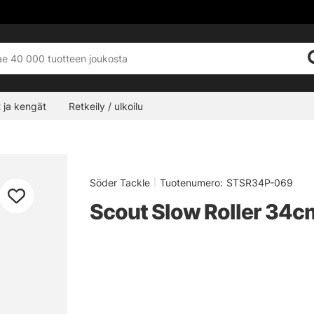
 ja kengät
Retkeily / ulkoilu
Söder Tackle
|
Tuotenumero:
STSR34P-069
Scout Slow Roller 34c