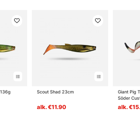
 136g
Scout Shad 23cm
Giant Pig 
Söder Cus
alk. €11.90
alk. €1