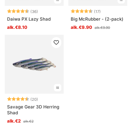
Arvio:
4.4 5:sta tähdestä
Arvio:
4.9 5:sta tähde
(36)
(17)
Daiwa PX Lazy Shad
Big McRubber - (2-pack)
alk.€8.10
alk.€9.90
alk.€9.90
Arvio:
4.5 5:sta tähdestä
(20)
Savage Gear 3D Herring
Shad
alk.€2
alk.€2