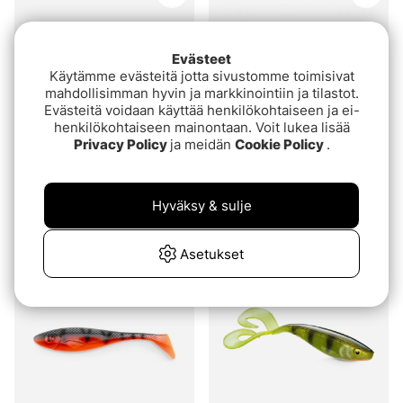
Evästeet
Käytämme evästeitä jotta sivustomme toimisivat
mahdollisimman hyvin ja markkinointiin ja tilastot.
Evästeitä voidaan käyttää henkilökohtaiseen ja ei-
henkilökohtaiseen mainontaan. Voit lukea lisää
3 for 2
3 for 2
Privacy Policy
ja meidän
Cookie Policy
.
Arvio:
4.7 5:sta tähdestä
Arvio:
4.7 5:sta tähd
(24)
(43)
Scout Slow Roller 20cm
Scout Shad 23cm
46g
Hyväksy & sulje
€11.90
€9.10
Asetukset