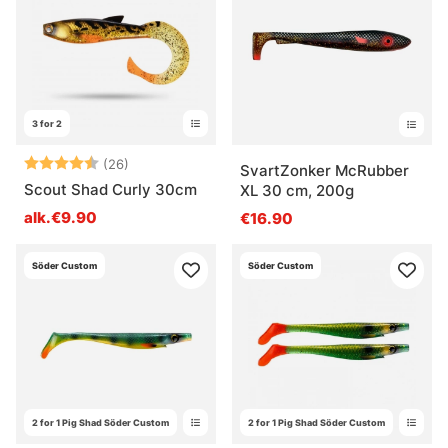
3 for 2
Arvio:
4.7 5:sta tähdestä
(26)
SvartZonker McRubber
Scout Shad Curly 30cm
XL 30 cm, 200g
alk.€9.90
€16.90
Söder Custom
Söder Custom
2 for 1 Pig Shad Söder Custom
2 for 1 Pig Shad Söder Custom