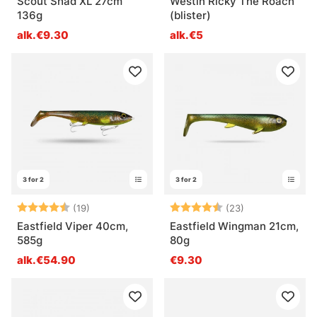
Scout Shad XL 27cm
Westin Ricky The Roach
136g
(blister)
alk.€9.30
alk.€5
3 for 2
3 for 2
Arvio:
4.8 5:sta tähdestä
Arvio:
4.7 5:sta tähd
(19)
(23)
Eastfield Viper 40cm,
Eastfield Wingman 21cm,
585g
80g
alk.€54.90
€9.30