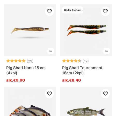
viehe heiluu usein voimakkaasti, jos haluat noutaa vieheen
Söder Custom
erittäin suurella nopeudella, suosittelemme sen takilointia
ylösalaisin, pyrstö päätyy alaspäin ja vieheestä tulee paljon
vakaampi, et saa lainkaan heiluntaa! Kun jää on vapautettu,
voit kalastaa näitä uskomattoman helposti paljon heiluen,
kuumaa!
Siinä on tietysti monia eri malleja, mutta yllä oleva on
Arvio:
5.0 5:sta tähdestä
Arvio:
4.7 5:sta tähde
(29)
(19)
perusta kumivieheille överlag.
Pig Shad Nano 15 cm
Pig Shad Tournament
(4kpl)
18cm (2kpl)
Jos jokin tietty tekniikka kiinnostaa sinua tai jos huomaat,
alk.€9.90
alk.€8.40
ettet saa ihan haluamaasi tulosta, niin soita tai tule
myymälään, niin autamme sinua mahdollisuuksiesi
optimoinnissa!
Hyvä onni!