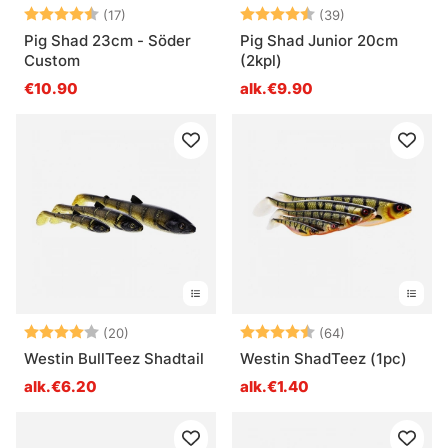
Arvio:
4.9 5:sta tähdestä
Arvio:
4.7 5:sta tähd
(17)
(39)
Pig Shad 23cm - Söder
Pig Shad Junior 20cm
Custom
(2kpl)
€10.90
alk.€9.90
Arvio:
4.0 5:sta tähdestä
Arvio:
4.6 5:sta tähd
(20)
(64)
Westin BullTeez Shadtail
Westin ShadTeez (1pc)
alk.€6.20
alk.€1.40