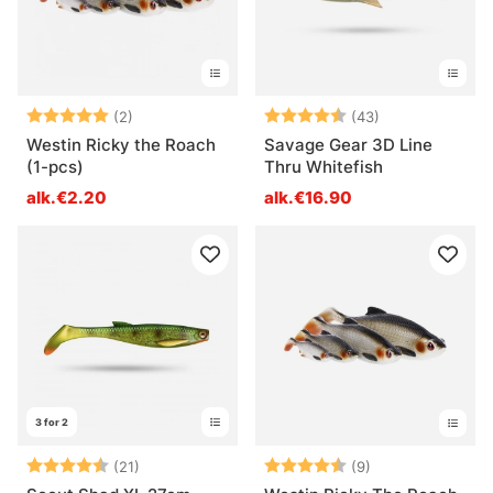
Arvio:
5.0 5:sta tähdestä
Arvio:
4.4 5:sta tähd
(2)
(43)
Westin Ricky the Roach
Savage Gear 3D Line
(1-pcs)
Thru Whitefish
alk.€2.20
alk.€16.90
3 for 2
Arvio:
4.7 5:sta tähdestä
Arvio:
4.8 5:sta tähde
(21)
(9)