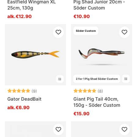
Eastfield Wingman XL
Pig Shad Junior 20cm -
25cm, 130g
Söder Custom
alk.€12.90
€10.90
Söder Custom
2 for 1 Pig Shad Söder Custom
Arvio:
5.0 5:sta tähdestä
Arvio:
5.0 5:sta tähde
(9)
(8)
Gator DeadBait
Giant Pig Tail 40cm,
150g - Söder Custom
alk.€6.90
€15.90