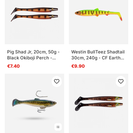
Pig Shad Jr, 20cm, 50g -
Westin BullTeez Shadtail
Black Okiboji Perch -
30cm, 240g - CF Earth
2pcs
Perch
€7.40
€9.90