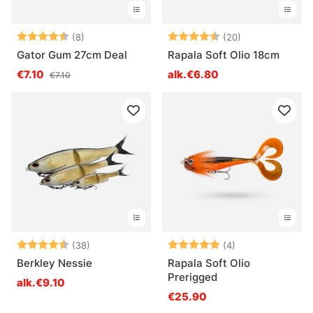
Arvio:
4.5 5:sta tähdestä
Arvio:
4.9 5:sta tähd
(8)
(20)
Gator Gum 27cm Deal
Rapala Soft Olio 18cm
€7.10
alk.€6.80
€7.10
Arvio:
4.5 5:sta tähdestä
Arvio:
5.0 5:sta tähde
(38)
(4)
Berkley Nessie
Rapala Soft Olio
Prerigged
alk.€9.10
€25.90