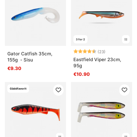
3 for 2
Arvio:
4.6 5:sta tähd
(23)
Gator Catfish 35cm,
Eastfield Viper 23cm,
155g - Sisu
95g
€9.30
€10.90
Gäddfavorit