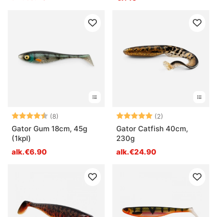
Arvio:
4.4 5:sta tähdestä
Arvio:
5.0 5:sta tähde
(8)
(2)
Gator Gum 18cm, 45g
Gator Catfish 40cm,
(1kpl)
230g
alk.€6.90
alk.€24.90