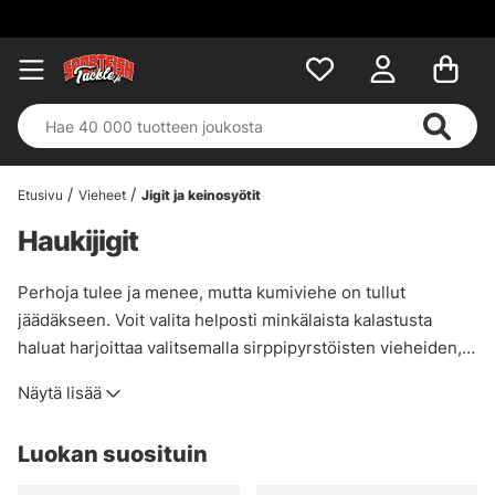
Etusivu
Vieheet
Jigit ja keinosyötit
Haukijigit
Perhoja tulee ja menee, mutta kumiviehe on tullut
jäädäkseen. Voit valita helposti minkälaista kalastusta
haluat harjoittaa valitsemalla sirppipyrstöisten vieheiden,
shadien ja swimbaitien välillä. Kotimaisten petokalojen
Näytä lisää
kalastus kumivieheillä on yksi monipuolisimmista
kalastusmuodoista, sillä voit helposti ja nopeasti muuttaa
Luokan suosituin
vieheiden syvyyttä ja toimintaa vaihtelemalla päiden
painoja, paddle- ja pyrstövieheitä sekä käytettäviä