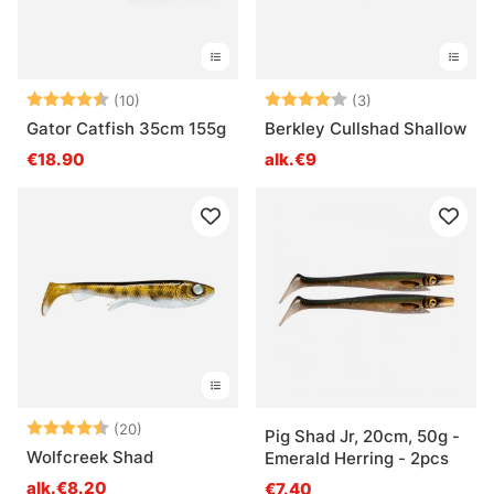
Arvio:
4.7 5:sta tähdestä
Arvio:
4.0 5:sta tähde
(10)
(3)
Gator Catfish 35cm 155g
Berkley Cullshad Shallow
€18.90
alk.€9
Arvio:
4.7 5:sta tähdestä
(20)
Pig Shad Jr, 20cm, 50g -
Wolfcreek Shad
Emerald Herring - 2pcs
alk.€8.20
€7.40