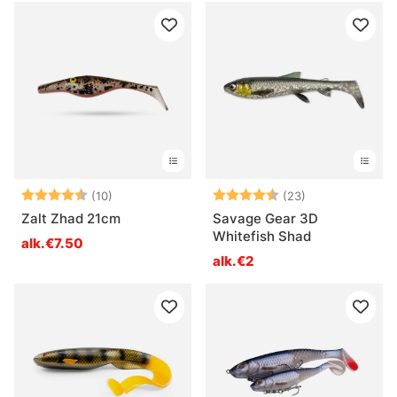
Arvio:
4.6 5:sta tähdestä
Arvio:
4.7 5:sta tähd
(10)
(23)
Zalt Zhad 21cm
Savage Gear 3D
Whitefish Shad
alk.€7.50
alk.€2