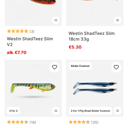
Arvio:
5.0 5:sta tähdestä
(3)
Westin ShadTeez Slim
Westin ShadTeez Slim
18cm 33g
V2
€5.30
alk.€7.70
Söder Custom
3 for 2
2 for 1 Pig Shad Söder Custom
Arvio:
4.5 5:sta tähdestä
Arvio:
4.9 5:sta tähd
(16)
(35)