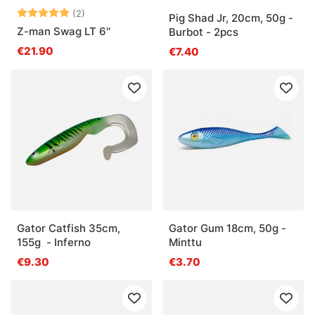
Arvio:
5.0 5:sta tähdestä
(2)
Pig Shad Jr, 20cm, 50g -
Z-man Swag LT 6''
Burbot - 2pcs
€21.90
€7.40
Gator Catfish 35cm,
Gator Gum 18cm, 50g -
155g - Inferno
Minttu
€9.30
€3.70