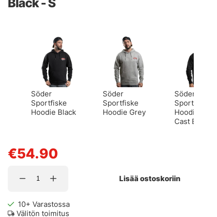
Black - S
Söder
Söder
Söder
Sportfiske
Sportfiske
Sportfiske
Hoodie Black
Hoodie Grey
Hoodie Last
Cast Black
€54.90
Lisää ostoskoriin
10+
Varastossa
Välitön toimitus