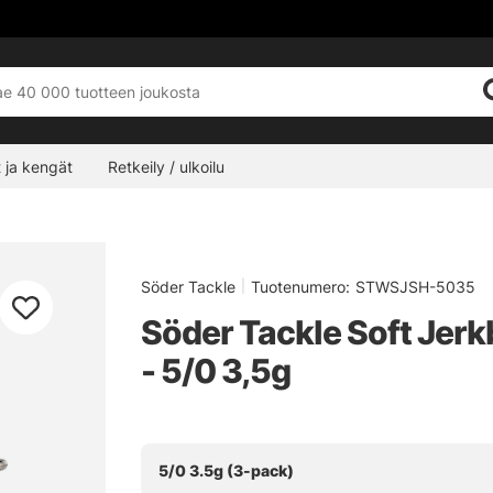
 ja kengät
Retkeily / ulkoilu
Söder Tackle
|
Tuotenumero:
STWSJSH-5035
Söder Tackle Soft Jerk
- 5/0 3,5g
5/0 3.5g (3-pack)