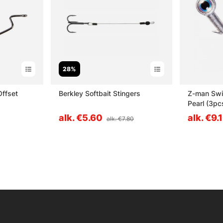
28%
Offset
Berkley Softbait Stingers
Z-man Swi
Pearl (3pc
alk. €5.60
alk. €9.
alk. €7.80