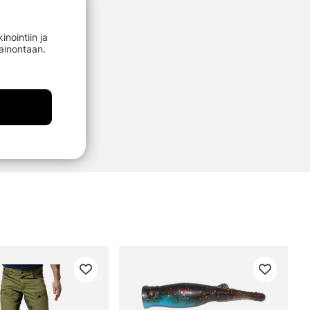
nointiin ja
mainontaan.