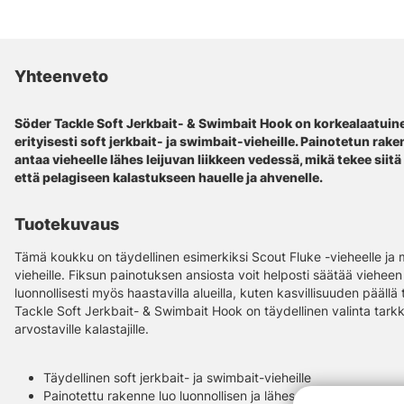
Yhteenveto
Söder Tackle Soft Jerkbait- & Swimbait Hook on korkealaatuin
erityisesti soft jerkbait- ja swimbait-vieheille. Painotetun ra
antaa vieheelle lähes leijuvan liikkeen vedessä, mikä tekee siit
että pelagiseen kalastukseen hauelle ja ahvenelle.
Tuotekuvaus
Tämä koukku on täydellinen esimerkiksi Scout Fluke -vieheelle ja mui
vieheille. Fiksun painotuksen ansiosta voit helposti säätää vieheen li
luonnollisesti myös haastavilla alueilla, kuten kasvillisuuden pääl
Tackle Soft Jerkbait- & Swimbait Hook on täydellinen valinta tark
arvostaville kalastajille.
Täydellinen soft jerkbait- ja swimbait-vieheille
Painotettu rakenne luo luonnollisen ja lähes leijuvan liikkeen