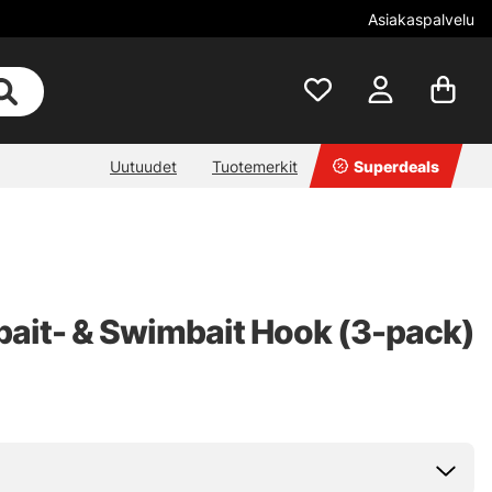
Asiakaspalvelu
Uutuudet
Tuotemerkit
Superdeals
bait- & Swimbait Hook (3-pack)