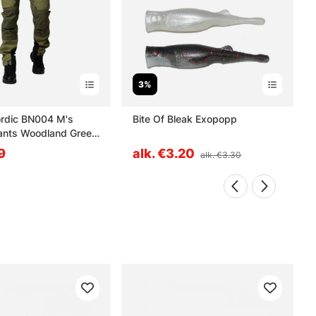
3%
rdic BN004 M's
Bite Of Bleak Exopopp
ants Woodland Green
9
alk. €3.20
alk. €3.30