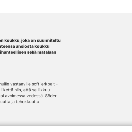
en koukku, joka on suunniteltu
kenteensa ansiosta koukku
ä ihanteellisen sekä matalaan
lle vastaaville soft jerkbait -
ikettä niin, että se liikkuu
lä tai avoimessa vedessä. Söder
kuutta ja tehokkuutta