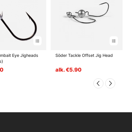
mbait Eye Jigheads
Söder Tackle Offset Jig Head
s)
10
alk. €5.90