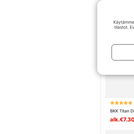
Käytämme e
tilastot. 
Arvio:
BKK Titan D
alk.€7.3