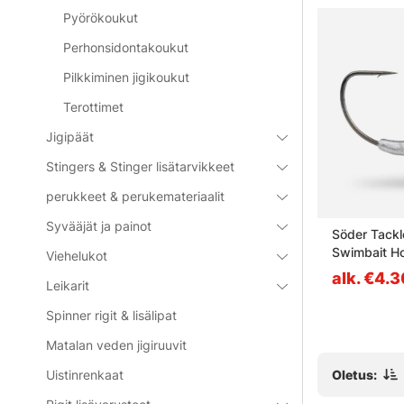
Pyörökoukut
Perhonsidontakoukut
Pilkkiminen jigikoukut
Terottimet
Jigipäät
Stingers & Stinger lisätarvikkeet
perukkeet & perukemateriaalit
Syvääjät ja painot
cimen stl
Westin Offset Ewg Hook -
Söder Tackl
#3/0 (5pcs) Black Nickel
Swimbait Ho
Viehelukot
3,5g
alk. €3.10
alk. €4.
Leikarit
Spinner rigit & lisälipat
Matalan veden jigiruuvit
Oletus:
Uistinrenkaat