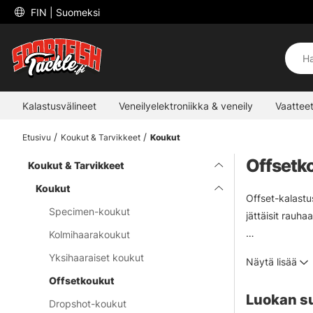
 FIN 
| Suomeksi
Kalastusvälineet
Veneilyelektroniikka & veneily
Vaatteet
Etusivu
Koukut & Tarvikkeet
Koukut
Offsetk
Koukut & Tarvikkeet
Koukut
Offset-kalastus
Specimen-koukut
jättäisit rauhaa
Kolmihaarakoukut
Tärkeää offset
Yksihaaraiset koukut
Näytä lisää
kuten spinnerba
Offsetkoukut
Luokan s
Dropshot-koukut