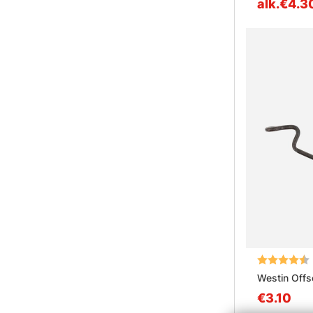
alk.€4.3
Arvio:
Westin Offs
€3.10