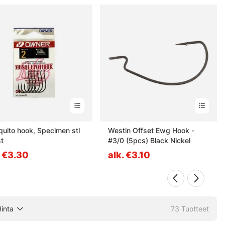
uito hook, Specimen stl
Westin Offset Ewg Hook -
t
#3/0 (5pcs) Black Nickel
. €3.30
alk. €3.10
inta
73
Tuotteet