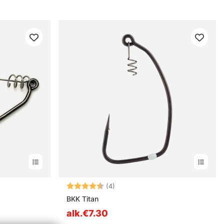
estä
Arvio:
4.5 5:sta tähdestä
(4)
BKK Titan
alk.€7.30