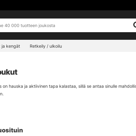
 ja kengät
Retkeily / ulkoilu
oukut
 on hauska ja aktiivinen tapa kalastaa, sillä se antaa sinulle mahdoll
n.
-koukulla kalastettaessa on joko antaa kalan koukuttaa itseään antamal
it-kalastuksessa, joten mieluiten kärki on oltava syöttiin päin, jotta
uosituin