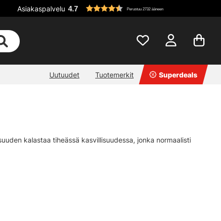
Asiakaspalvelu
4.7
Perustuu 2732 ääneen
Uutuudet
Tuotemerkit
Superdeals
isuuden kalastaa tiheässä kasvillisuudessa, jonka normaalisti
la siiman vain olla kireällä tai antaa vastakoukun olla kireällä,
 voit koukuttaa kalan tehokkaasti.