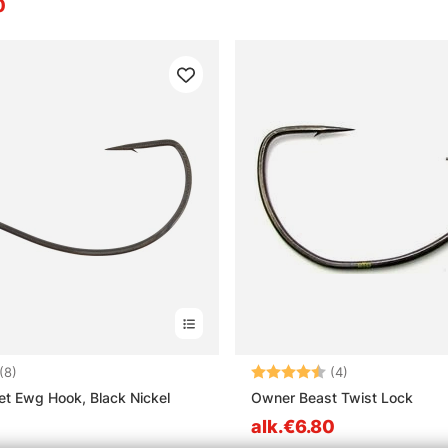
0
4.6 5:sta tähdestä
Arvio:
4.8 5:sta tähd
(8)
(4)
et Ewg Hook, Black Nickel
Owner Beast Twist Lock
alk.€6.80