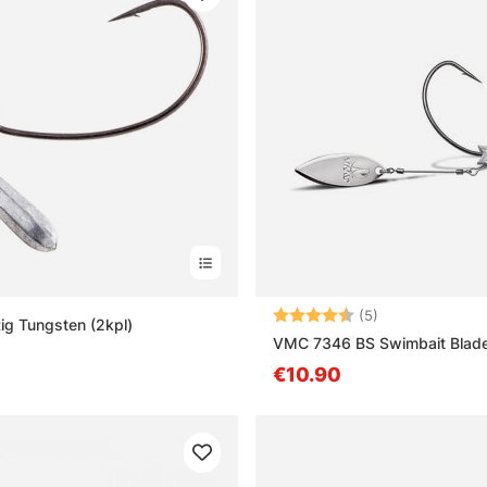
Arvio:
4.6 5:sta tähd
(5)
ig Tungsten (2kpl)
VMC 7346 BS Swimbait Blad
€10.90