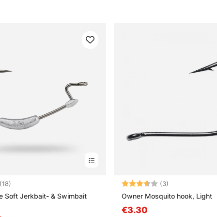
4.1 5:sta tähdestä
Arvio:
3.7 5:sta tähde
(18)
(3)
e Soft Jerkbait- & Swimbait
Owner Mosquito hook, Light
€3.30