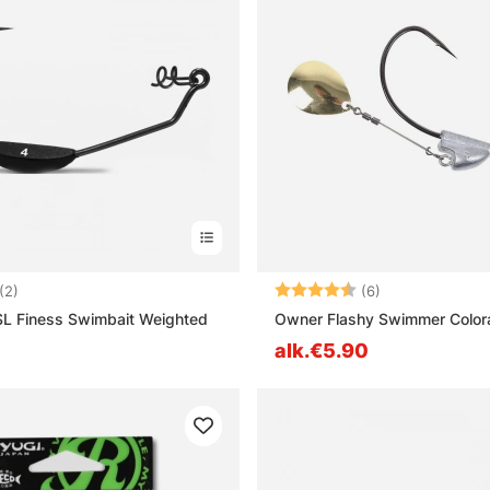
5.0 5:sta tähdestä
Arvio:
4.3 5:sta tähd
(2)
(6)
L Finess Swimbait Weighted
Owner Flashy Swimmer Colora
alk.€5.90