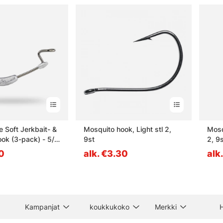
e Soft Jerkbait- &
Mosquito hook, Light stl 2,
Mosq
ok (3-pack) - 5/0
9st
2, 9s
30
alk. €3.30
alk
Kampanjat
koukkukoko
Merkki
H