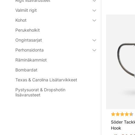
Rigit lisävarusteet
Valmiit rigit
Kohot
Perukeholkit
Ongintasarjat
Perhonsidonta
Räminäkammiot
Bombardat
Texas & Carolina Lisätarvikkeet
Pystysuorat & Dropshotin
lisävarusteet
Arvio:
Söder Tackl
Hook