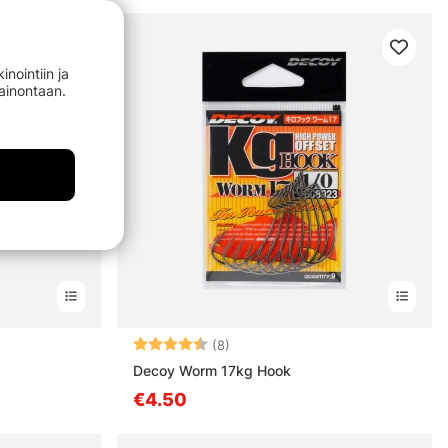
nointiin ja
mainontaan.
stä
Arvio:
4.9 5:sta tähdestä
(8)
Decoy Worm 17kg Hook
€4.50