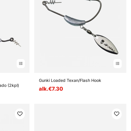
estä
Gunki Loaded Texan/Flash Hook
do (2kpl)
alk.€7.30