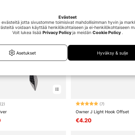
Evästeet
västeitä jotta sivustomme toimisivat mahdollisimman hyvin ja markki
Evästeitä voidaan käyttää henkilökohtaiseen ja ei-henkilökohtaiseen 
Voit lukea lisää
Privacy Policy
ja meidän
Cookie Policy
.
Asetukset
Hyväksy & sulje
5.0 5:sta tähdestä
Arvio:
5.0 5:sta tähde
(2)
(7)
iver
Owner J Light Hook Offset
0
€4.20