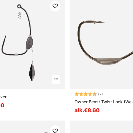
Arvio:
4.9 5:sta tähde
(7)
iver+
Owner Beast Twist Lock (Wei
90
alk.€8.60