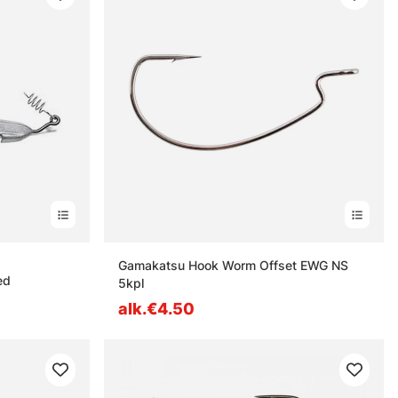
estä
Gamakatsu Hook Worm Offset EWG NS
ed
5kpl
alk.€4.50